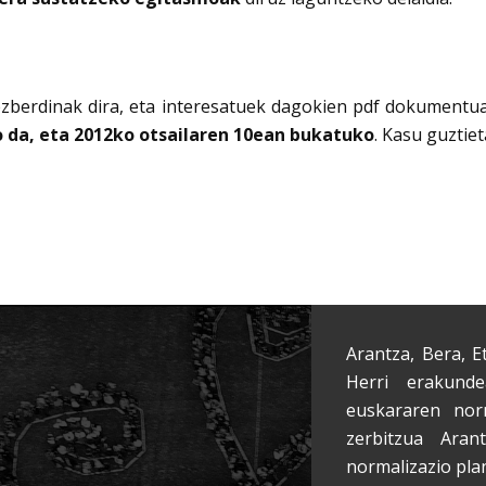
ezberdinak dira, eta interesatuek dagokien pdf dokumentua
o da, eta 2012ko otsailaren 10ean bukatuko
. Kasu guztie
Arantza, Bera, E
Herri erakunde
euskararen nor
zerbitzua Aran
normalizazio pla