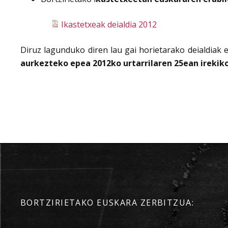
Ikastetxeak deialdia 2012
Diruz lagunduko diren lau gai horietarako deialdiak 
aurkezteko epea 2012ko urtarrilaren 25ean irekik
BORTZIRIETAKO EUSKARA ZERBITZUA: