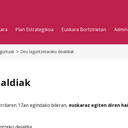
gara
Plan Estrategikoa
Euskara Bortzirietan
Admini
aguntzak
Diru laguntzetarako deialdiak
ialdiak
rilaren 17an egindako bileran,
euskaraz egiten diren hai
ntzeko deialdia.