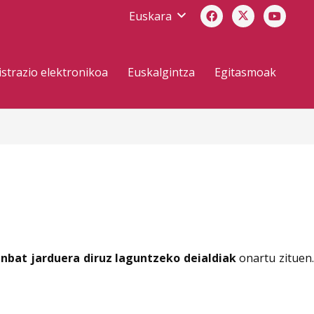
Euskara
strazio elektronikoa
Euskalgintza
Egitasmoak
nbat jarduera diruz laguntzeko deialdiak
onartu zituen