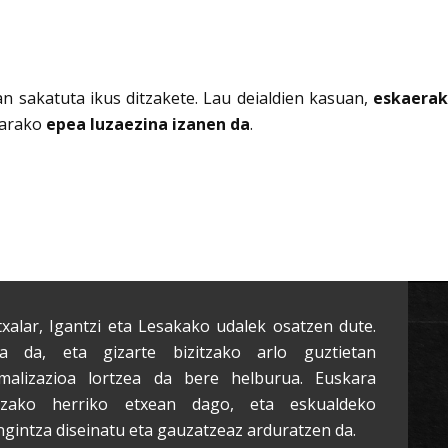
n sakatuta ikus ditzakete. Lau deialdien kasuan,
eskaerak
tarako
epea luzaezina izanen da
.
txalar, Igantzi eta Lesakako udalek osatzen dute.
a da, eta gizarte bizitzako arlo guztietan
malizazioa lortzea da bere helburua. Euskara
tzako herriko etxean dago, eta eskualdeko
ngintza diseinatu eta gauzatzeaz arduratzen da.