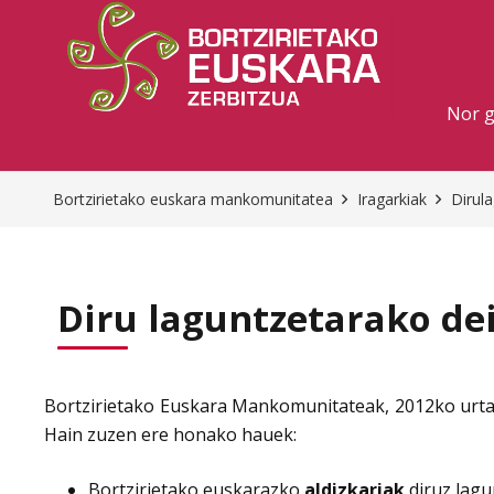
Nor 
Bortzirietako euskara mankomunitatea
Iragarkiak
Dirul
Diru laguntzetarako de
Bortzirietako Euskara Mankomunitateak, 2012ko urtar
Hain zuzen ere honako hauek:
Bortzirietako euskarazko
aldizkariak
diruz lagu