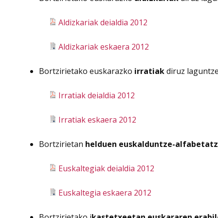
Aldizkariak deialdia 2012
Aldizkariak eskaera 2012
Bortzirietako euskarazko
irratiak
diruz laguntze
Irratiak deialdia 2012
Irratiak eskaera 2012
Bortzirietan
helduen euskalduntze-alfabetat
Euskaltegiak deialdia 2012
Euskaltegia eskaera 2012
Bortzirietako i
kastetxeetan euskararen erabi