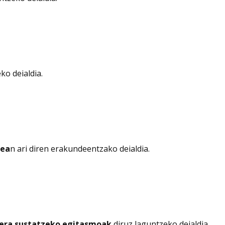
ko deialdia.
zea
n ari diren erakundeentzako deialdia.
lera sustatzeko egitasmoak
diruz laguntzeko deialdia.