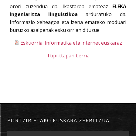
orori zuzendua da. Ikastaroa emateaz
ELEKA
ingeniaritza linguistikoa
arduratuko da.
Informazio xeheagoa eta izena emateko moduari
buruzko azalpenak esku orrian dituzue.
Eskuorria. Informatika eta internet euskaraz
Ttipi-ttapan berria
BORTZIRIETAKO EUSKARA ZERBITZUA: