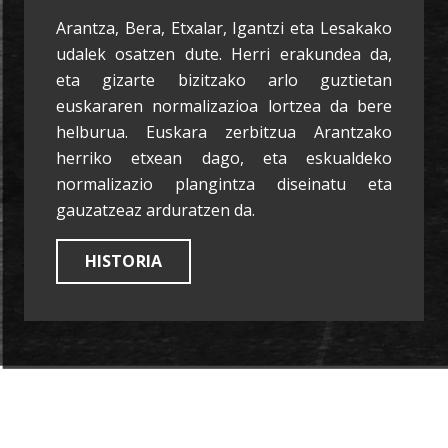
Arantza, Bera, Etxalar, Igantzi eta Lesakako
udalek osatzen dute. Herri erakundea da,
eta gizarte bizitzako arlo guztietan
euskararen normalizazioa lortzea da bere
helburua. Euskara zerbitzua Arantzako
herriko etxean dago, eta eskualdeko
normalizazio plangintza diseinatu eta
gauzatzeaz arduratzen da.
HISTORIA