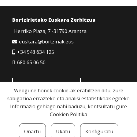
Bortzirietako Euskara Zerbitzua
Herriko Plaza, 7 -31790 Arantza
euskara@bortziriak.eus
+34 948 634 125
680 65 06 50
HARREMANETARAKO
Webgune honek cookie-ak erabiltzen ditu, zure
nabigazioa errazteko eta analisi estatistikoak egiteko.
Informazio gehiago nahi baduzu, kontsultatu gure
Cookien Politika
Cookie politika
|
Pribatutasun politika
|
Lege
Onartu
Ukatu
Konfiguratu
oharra