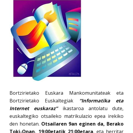
Bortzirietako Euskara Mankomunitateak eta
Bortzirietako Euskaltegiak
“Informatika eta
Internet euskaraz”
ikastaroa antolatu dute,
euskaltegiko otsaileko matrikulazio epea irekiko
den honetan.
Otsailaren 9an eginen da, Berako
Toki-Onan, 19:00etatik 21:00etara
, eta herritar