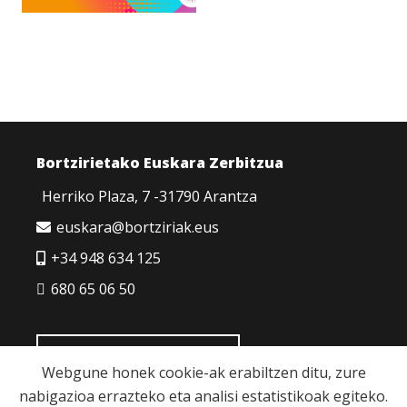
Bortzirietako Euskara Zerbitzua
Herriko Plaza, 7 -31790 Arantza
euskara@bortziriak.eus
+34 948 634 125
680 65 06 50
HARREMANETARAKO
Webgune honek cookie-ak erabiltzen ditu, zure
nabigazioa errazteko eta analisi estatistikoak egiteko.