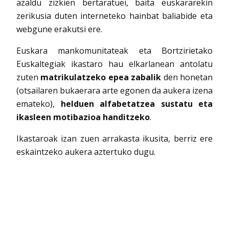
azaldu zizkien bertaratuei, baita euskararekin
zerikusia duten interneteko hainbat baliabide eta
webgune erakutsi ere.
Euskara mankomunitateak eta Bortzirietako
Euskaltegiak ikastaro hau elkarlanean antolatu
zuten
matrikulatzeko epea zabalik
den honetan
(otsailaren bukaerara arte egonen da aukera izena
emateko),
helduen alfabetatzea sustatu eta
ikasleen motibazioa handitzeko
.
Ikastaroak izan zuen arrakasta ikusita, berriz ere
eskaintzeko aukera aztertuko dugu.