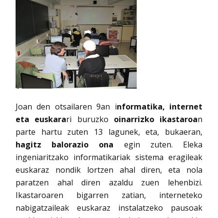
Joan den otsailaren 9an i
nformatika, internet
eta euskara
ri buruzko
oinarrizko ikastaroa
n
parte hartu zuten 13 lagunek, eta, bukaeran,
hagitz balorazio ona
egin zuten. Eleka
ingeniaritzako informatikariak sistema eragileak
euskaraz nondik lortzen ahal diren, eta nola
paratzen ahal diren azaldu zuen lehenbizi.
Ikastaroaren bigarren zatian, interneteko
nabigatzaileak euskaraz instalatzeko pausoak