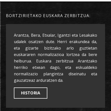
BORTZIRIETAKO EUSKARA ZERBITZUA:
Arantza, Bera, Etxalar, Igantzi eta Lesakako
udalek osatzen dute. Herri erakundea da,
eta gizarte bizitzako arlo guztietan
euskararen normalizazioa lortzea da bere
helburua. Euskara zerbitzua Arantzako
herriko etxean dago, eta eskualdeko
normalizazio plangintza diseinatu eta
gauzatzeaz arduratzen da.
HISTORIA