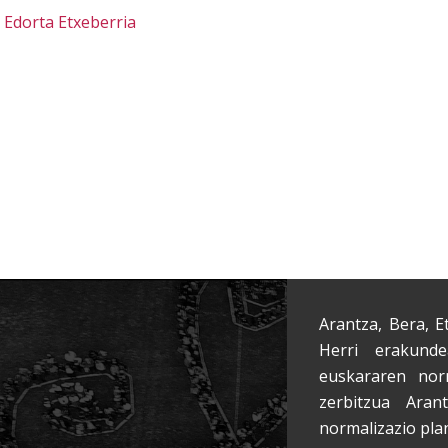
Edorta Etxeberria
Arantza, Bera, E
Herri erakunde
euskararen nor
zerbitzua Aran
normalizazio pla