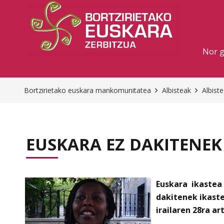
Nor 
Bortzirietako euskara mankomunitatea
Albisteak
Albist
EUSKARA EZ DAKITENEK
Euskara ikastea
dakitenek ikast
irailaren 28ra ar