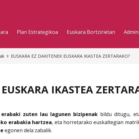
gara
Plan Estrategikoa
Euskara Bortzirietan
Admini
eak
EUSKARA EZ DAKITENEK EUSKARA IKASTEA ZERTARAKO?
 EUSKARA IKASTEA ZERTAR
 erabaki zuten lau lagunen bizipenak
bildu ditugu, e
eko erabakia hartzea
, eta horretarako euskaltegian matri
te
egonen dela zabalik.