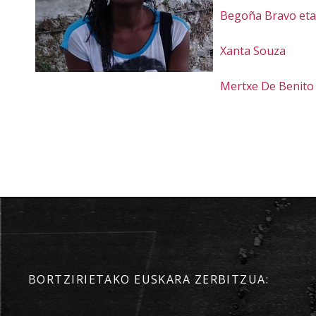
Begoña Bravo eta 
Xanta Souza
Mertxe De Benito
BORTZIRIETAKO EUSKARA ZERBITZUA: