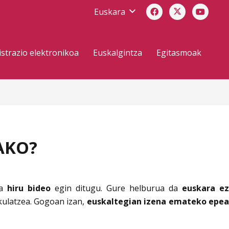
Euskara
strazio elektronikoa
Euskalgintza
Egitasmoak
AKO?
ta
hiru bideo
egin ditugu. Gure helburua da
euskara e
kulatzea. Gogoan izan,
euskaltegian izena emateko epe