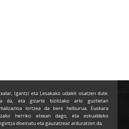
txalar, Igantzi eta Lesakako udalek osatzen dute.
a da, eta gizarte bizitzako arlo guztietan
malizazioa lortzea da bere helburua. Euskara
tzako herriko etxean dago, eta eskualdeko
ngintza diseinatu eta gauzatzeaz arduratzen da.