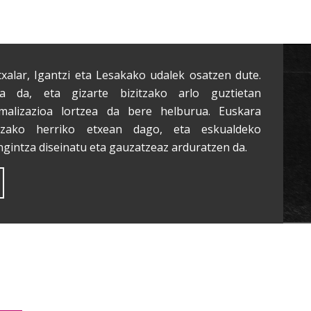
txalar, Igantzi eta Lesakako udalek osatzen dute.
a da, eta gizarte bizitzako arlo guztietan
malizazioa lortzea da bere helburua. Euskara
tzako herriko etxean dago, eta eskualdeko
ngintza diseinatu eta gauzatzeaz arduratzen da.