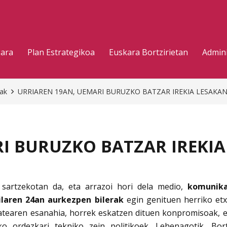
gara
Plan Estrategikoa
Euskara Bortzirietan
Admini
eak
URRIAREN 19AN, UEMARI BURUZKO BATZAR IREKIA LESAKA
I BURUZKO BATZAR IREKIA
artzekotan da, eta arrazoi hori dela medio,
komunika
ailaren 24an aurkezpen bilerak
egin genituen herriko etxe
tearen esanahia, horrek eskatzen dituen konpromisoak, eta
o ordezkari tekniko zein politikoek. Lehenagotik, Bor