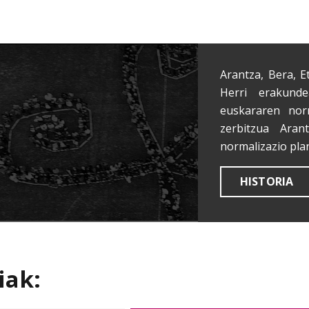
Arantza, Bera, E
Herri erakunde
euskararen nor
zerbitzua Aran
normalizazio pla
HISTORIA
iak: