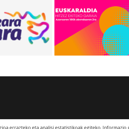
ioa errazteko eta analisi estatistikoak egiteko. Informazi