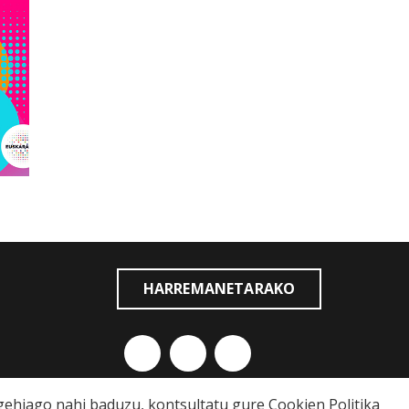
HARREMANETARAKO
o gehiago nahi baduzu, kontsultatu gure
Cookien Politika