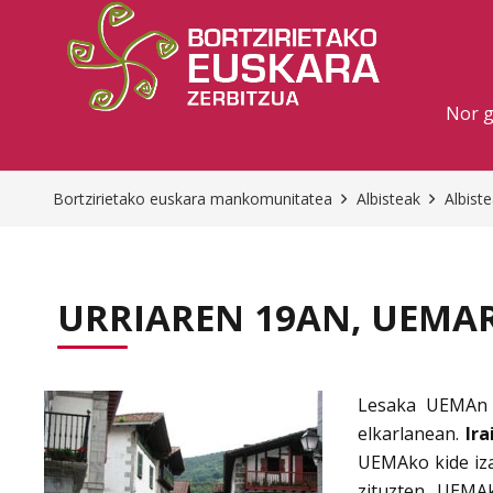
Nor 
Bortzirietako euskara mankomunitatea
Albisteak
Albist
URRIAREN 19AN, UEMAR
Lesaka UEMAn s
elkarlanean.
Ir
UEMAko kide iza
zituzten UEMAk