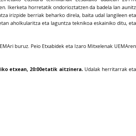
n. Ikerketa horretatik ondorioztatzen da badela lan aunitz
a irizpide berriak beharko direla, baita udal langileen eta
n aholkularitza eta laguntza teknikoa eskainiko ditu, eta
EMAri buruz. Peio Etxabidek eta Izaro Mitxelenak UEMAre
iko etxean, 20:00etatik aitzinera.
Udalak herritarrak et