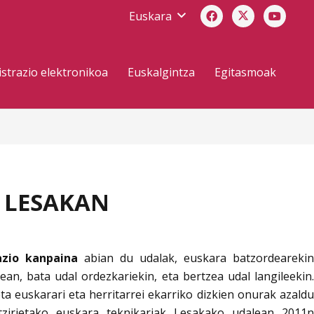
Euskara
strazio elektronikoa
Euskalgintza
Egitasmoak
N
 LESAKAN
zio kanpaina
abian du udalak, euskara batzordearekin
an, bata udal ordezkariekin, eta bertzea udal langileekin
 euskarari eta herritarrei ekarriko dizkien onurak azaldu
tzirietako euskara teknikariak Lesakako udalean 2011n