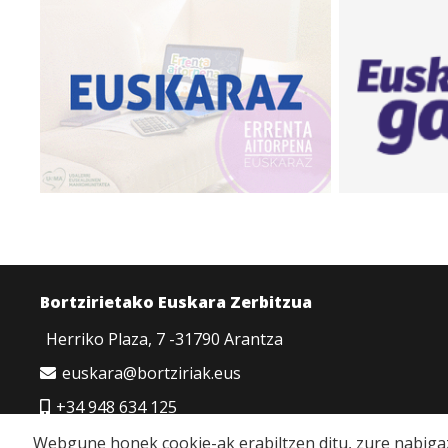
Bortzirietako Euskara Zerbitzua
Herriko Plaza, 7 -31790 Arantza
euskara@bortziriak.eus
+34 948 634 125
680 65 06 50
Webgune honek cookie-ak erabiltzen ditu, zure nabigaz