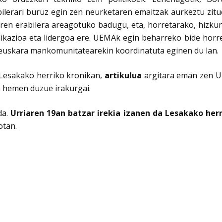
ilerari buruz egin zen neurketaren emaitzak aurkeztu zitue
en erabilera areagotuko badugu, eta, horretarako, hizkuntz
ikazioa eta lidergoa ere.
UEMAk egin beharreko bide horreta
 euskara mankomunitatearekin koordinatuta eginen du lan.
 Lesakako herriko kronikan,
artikulua
argitara eman zen U
a
hemen duzue irakurgai.
da.
Urriaren 19an batzar irekia izanen da Lesakako herr
otan.