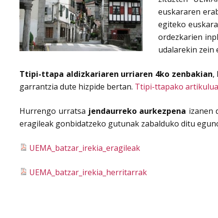
euskararen erab
egiteko euskarar
ordezkarien inpl
udalarekin zein
Ttipi-ttapa aldizkariaren urriaren 4ko zenbakian
,
garrantzia dute hizpide bertan.
Ttipi-ttapako artikulu
Hurrengo urratsa
jendaurreko aurkezpena
izanen 
eragileak gonbidatzeko gutunak zabalduko ditu egun
UEMA_batzar_irekia_eragileak
UEMA_batzar_irekia_herritarrak