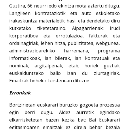
Guztira, 66 neurri edo ekintza mota aztertu ditugu.
Langileen kontrataziotik eta auto eskoletako
irakaskuntza materialetik hasi, eta dendetako diru
kutxetako tiketetaraino. Aipagarrienak: Irudi
korporatiboa eta errotulazioa, fakturak eta
ordainagiriak, lehen hitza, publizitatea, webgunea,
administrazioarekiko harremana, programa
informatikoak, lan bilerak, lan kontratuak eta
nominak, argitalpenak, etab, horiek guztiak
euskalduntzeko balio izan du ziurtagiriak.
Emaitzak beheko txostenean dituzue.
Erronkak
Bortzirietan euskarari buruzko gogoeta prozesua
egin berri dugu. Aldez aurretik egindako
elkarrizketetan bazen kezka bat; Bai Euskarari
egitasmoaren emaitzak ez direla behar bezala