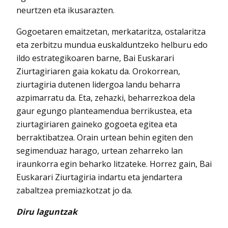
neurtzen eta ikusarazten.
Gogoetaren emaitzetan, merkataritza, ostalaritza
eta zerbitzu mundua euskalduntzeko helburu edo
ildo estrategikoaren barne, Bai Euskarari
Ziurtagiriaren gaia kokatu da. Orokorrean,
ziurtagiria dutenen lidergoa landu beharra
azpimarratu da. Eta, zehazki, beharrezkoa dela
gaur egungo planteamendua berrikustea, eta
ziurtagiriaren gaineko gogoeta egitea eta
berraktibatzea. Orain urtean behin egiten den
segimenduaz harago, urtean zeharreko lan
iraunkorra egin beharko litzateke. Horrez gain, Bai
Euskarari Ziurtagiria indartu eta jendartera
zabaltzea premiazkotzat jo da.
Diru laguntzak