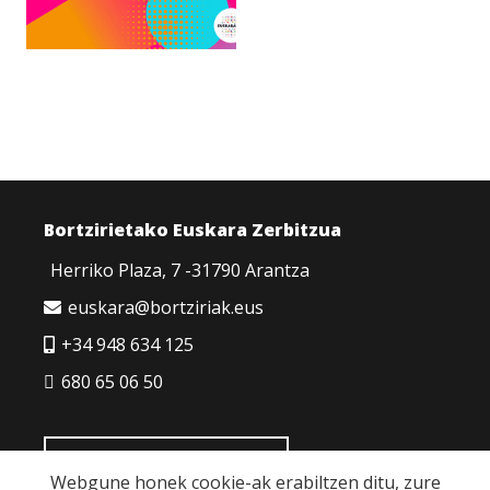
Bortzirietako Euskara Zerbitzua
Herriko Plaza, 7 -31790 Arantza
euskara@bortziriak.eus
+34 948 634 125
680 65 06 50
HARREMANETARAKO
Webgune honek cookie-ak erabiltzen ditu, zure