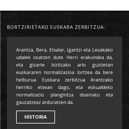
BORTZIRIETAKO EUSKARA ZERBITZUA:
Arantza, Bera, Etxalar, Igantzi eta Lesakako
udalek osatzen dute. Herri erakundea da,
eta gizarte bizitzako arlo guztietan
euskararen normalizazioa lortzea da bere
helburua. Euskara zerbitzua Arantzako
herriko etxean dago, eta eskualdeko
normalizazio plangintza diseinatu eta
gauzatzeaz arduratzen da.
HISTORIA