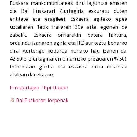
Euskara mankomunitateak diru laguntza ematen
die Bai Euskarari Ziurtagiria eskuratu duten
entitate eta eragileei. Eskaera egiteko epea
uztailaren 1etik irailaren 30a arte egonen da
zabalik. Eskaera orriarekin batera faktura,
ordaindu izanaren agiria eta IFZ aurkeztu beharko
dira. Aurtengo kopurua honako hau izanen da:
42,50 € (ziurtagiriaren oinarrizko prezioaren % 50).
Informazio guztia eta eskaera orria deialdiak
atalean dauzkazue.
Erreportajea Ttipi-ttapan
Bai Euskarari lorpenak