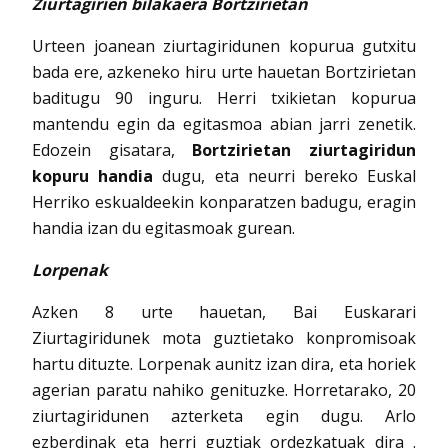
Ziurtagirien bilakaera Bortzirietan
Urteen joanean ziurtagiridunen kopurua gutxitu
bada ere, azkeneko hiru urte hauetan Bortzirietan
baditugu 90 inguru. Herri txikietan kopurua
mantendu egin da egitasmoa abian jarri zenetik.
Edozein gisatara,
Bortzirietan ziurtagiridun
kopuru handia
dugu, eta neurri bereko Euskal
Herriko eskualdeekin konparatzen badugu, eragin
handia izan du egitasmoak gurean.
Lorpenak
Azken 8 urte hauetan, Bai Euskarari
Ziurtagiridunek mota guztietako konpromisoak
hartu dituzte. Lorpenak aunitz izan dira, eta horiek
agerian paratu nahiko genituzke. Horretarako, 20
ziurtagiridunen azterketa egin dugu. Arlo
ezberdinak eta herri guztiak ordezkatuak dira .