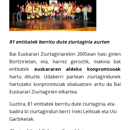
81 entitatek berritu dute ziurtagiria aurten
Bai Euskarari Ziurtagiriarekin 2005ean hasi ginen
Bortzirietan, eta, harrez geroztik, makina bat
entitatek
euskararen aldeko konpromisoak
hartu dituzte. Udaberri partean ziurtagiridunek
hartutako konpromisoak ebaluatzen aritu da Bai
Euskarari Ziurtagirien elkartea.
Guztira, 81 entitatek berritu dute ziurtagiria, eta
badira bi ziurtagiridun berri: Ireki Leihoak eta Usi
Garbiketak.