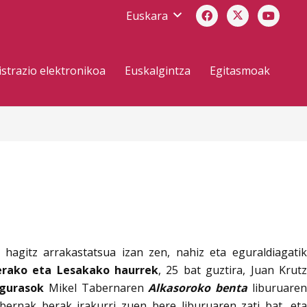
Euskara
strazio elektronikoa
Euskalgintza
Egitasmoak
hagitz arrakastatsua izan zen, nahiz eta eguraldiagati
erako eta Lesakako haurrek
, 25 bat guztira, Juan Krut
gurasok
Mikel Tabernaren
Alkasoroko benta
liburuare
abernak berak irakurri zuen bere liburuaren zati bat, eta