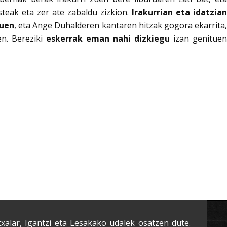
steak eta zer ate zabaldu zizkion.
Irakurrian eta idatzia
tuen
, eta Ange Duhalderen kantaren hitzak gogora ekarrita
n. Bereziki
eskerrak eman nahi dizkiegu
izan genituen
txalar, Igantzi eta Lesakako udalek osatzen dute.