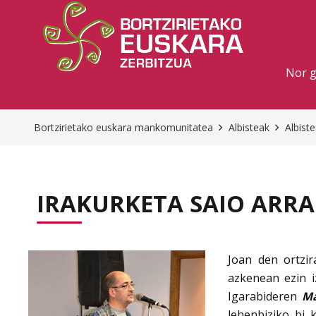
Nor 
Bortzirietako euskara mankomunitatea
Albisteak
Albist
IRAKURKETA SAIO ARR
Joan den ortzi
azkenean ezin 
Igarabideren
Ma
lehenbiziko bi 