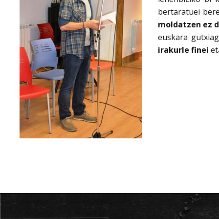
bertaratuei bere
moldatzen ez d
euskara gutxiag
irakurle finei
e