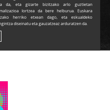
a da, eta gizarte bizitzako arlo guztietan
malizazioa lortzea da bere helburua. Euskara
tzako herriko etxean dago, eta eskualdeko
ngintza diseinatu eta gauzatzeaz arduratzen da.