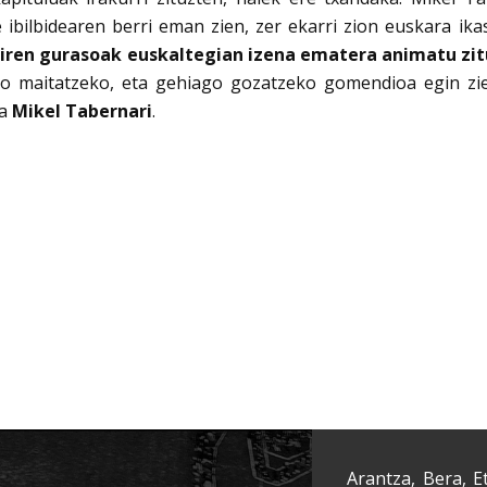
 ibilbidearen berri eman zien, zer ekarri zion euskara ika
iren gurasoak euskaltegian izena ematera animatu zi
o maitatzeko, eta gehiago gozatzeko gomendioa egin zie
ta
Mikel Tabernari
.
Arantza, Bera, E