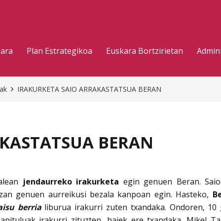
gara
Plan Estrategikoa
Euskara Bortzirietan
Admini
eak
IRAKURKETA SAIO ARRAKASTATSUA BERAN
AKASTATSUA BERAN
ralean
jendaurreko irakurketa
egin genuen Beran. Saio 
izan genuen aurreikusi bezala kanpoan egin. Hasteko,
B
isu berria
liburua irakurri zuten txandaka. Ondoren, 10
kapituluak irakurri zituzten, haiek ere txandaka. Mikel T