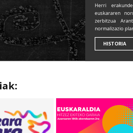
Herri erakunde
euskararen nor
zerbitzua Aran
normalizazio pla
HISTORIA
iak: