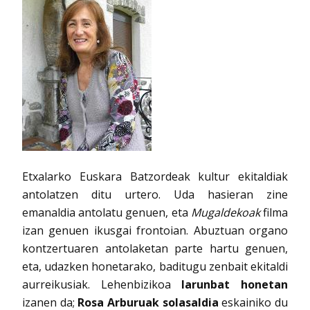
Etxalarko Euskara Batzordeak kultur ekitaldiak
antolatzen ditu urtero. Uda hasieran zine
emanaldia antolatu genuen, eta
Mugaldekoak
filma
izan genuen ikusgai frontoian. Abuztuan organo
kontzertuaren antolaketan parte hartu genuen,
eta, udazken honetarako, baditugu zenbait ekitaldi
aurreikusiak. Lehenbizikoa
larunbat honetan
izanen da;
Rosa Arburuak solasaldia
eskainiko du