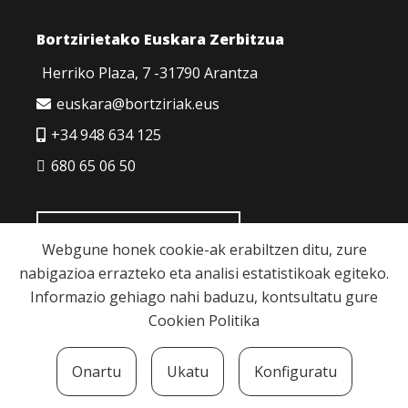
Bortzirietako Euskara Zerbitzua
Herriko Plaza, 7 -31790 Arantza
euskara@bortziriak.eus
+34 948 634 125
680 65 06 50
HARREMANETARAKO
Webgune honek cookie-ak erabiltzen ditu, zure
nabigazioa errazteko eta analisi estatistikoak egiteko.
Informazio gehiago nahi baduzu, kontsultatu gure
Cookien Politika
Cookie politika
|
Pribatutasun politika
|
Lege
Onartu
Ukatu
Konfiguratu
oharra