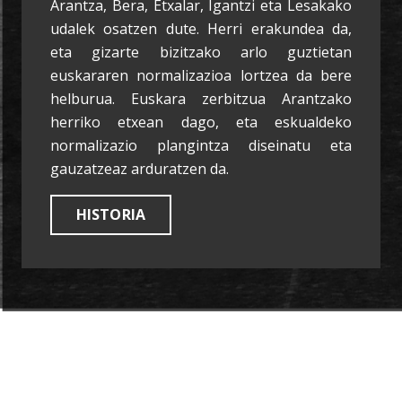
Arantza, Bera, Etxalar, Igantzi eta Lesakako
udalek osatzen dute. Herri erakundea da,
eta gizarte bizitzako arlo guztietan
euskararen normalizazioa lortzea da bere
helburua. Euskara zerbitzua Arantzako
herriko etxean dago, eta eskualdeko
normalizazio plangintza diseinatu eta
gauzatzeaz arduratzen da.
HISTORIA