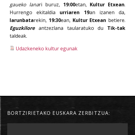
gaueko lana
ri buruz,
19:00
etan,
Kultur Etxean
.
Hurrengo ekitaldia
urriaren 19
an izanen da,
larunbata
rekin,
19:30
ean,
Kultur Etxean
betiere.
Eguzkilore
antzezlana taularatuko du
Tik-tak
taldeak.
Udazkeneko kultur egunak
BORTZIRIETAKO EUSKARA ZERBITZUA: