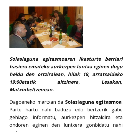
Solaslaguna egitasmoaren ikasturte berriari
hasiera emateko aurkezpen luntxa eginen dugu
heldu den ortziralean, hilak 18, arratsaldeko
19:00etatik aitzinera, Lesakan,
Matxinbeltzenean.
Dagoeneko martxan da
Solaslaguna egitasmoa
.
Parte hartu nahi baduzu edo bertzerik gabe
gehiago informatu, aurkezpen hitzaldira eta
ondoren eginen den luntxera gonbidatu nahi