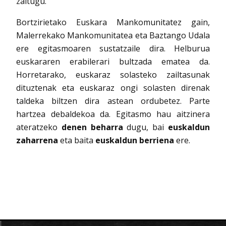
zaitugu.
Bortzirietako Euskara Mankomunitatez gain,
Malerrekako Mankomunitatea eta Baztango Udala
ere egitasmoaren sustatzaile dira. Helburua
euskararen erabilerari bultzada ematea da.
Horretarako, euskaraz solasteko zailtasunak
dituztenak eta euskaraz ongi solasten direnak
taldeka biltzen dira astean ordubetez. Parte
hartzea debaldekoa da. Egitasmo hau aitzinera
ateratzeko
denen beharra
dugu, bai
euskaldun
zaharrena
eta baita
euskaldun berriena
ere.