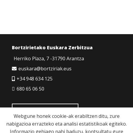
Bortzirietako Euskara Zerbitzua
Herriko Plaza, 7 -31790 Arantza
euskara@bortziriak.eus
+34 948 634 125
680 65 06 50
HARREMANETARAKO
Webgune honek cookie-ak erabiltzen ditu, zure
nabigazioa errazteko eta analisi estatistikoak egiteko.
Informazio gehiago nahi baduzu, kontsultatu gure