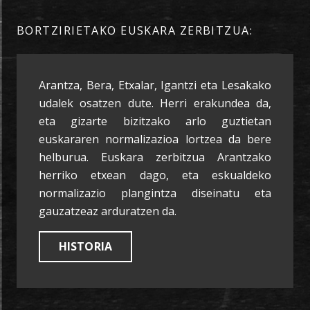
BORTZIRIETAKO EUSKARA ZERBITZUA:
Arantza, Bera, Etxalar, Igantzi eta Lesakako
udalek osatzen dute. Herri erakundea da,
eta gizarte bizitzako arlo guztietan
euskararen normalizazioa lortzea da bere
helburua. Euskara zerbitzua Arantzako
herriko etxean dago, eta eskualdeko
normalizazio plangintza diseinatu eta
gauzatzeaz arduratzen da.
HISTORIA