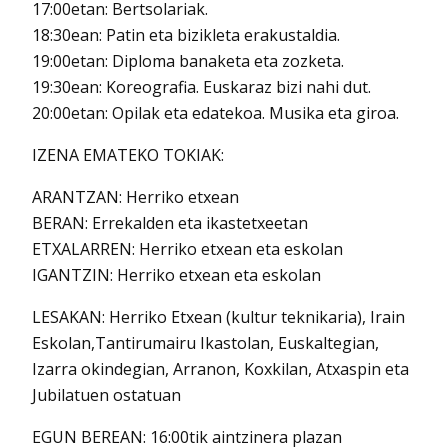
17:00etan: Bertsolariak.
18:30ean: Patin eta bizikleta erakustaldia.
19:00etan: Diploma banaketa eta zozketa.
19:30ean: Koreografia. Euskaraz bizi nahi dut.
20:00etan: Opilak eta edatekoa. Musika eta giroa.
IZENA EMATEKO TOKIAK:
ARANTZAN: Herriko etxean
BERAN: Errekalden eta ikastetxeetan
ETXALARREN: Herriko etxean eta eskolan
IGANTZIN: Herriko etxean eta eskolan
LESAKAN: Herriko Etxean (kultur teknikaria), Irain
Eskolan,Tantirumairu Ikastolan, Euskaltegian,
Izarra okindegian, Arranon, Koxkilan, Atxaspin eta
Jubilatuen ostatuan
EGUN BEREAN: 16:00tik aintzinera plazan