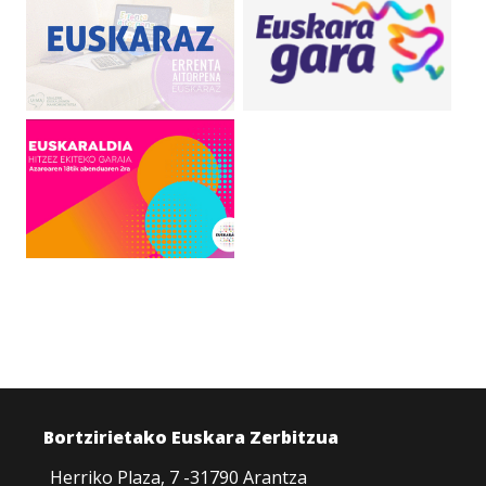
Bortzirietako Euskara Zerbitzua
Herriko Plaza, 7 -31790 Arantza