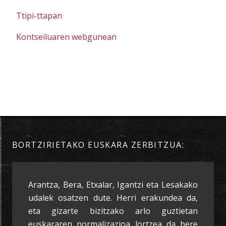
Ttipi-ttapan
Kontseiluaren webgunean
BORTZIRIETAKO EUSKARA ZERBITZUA:
Arantza, Bera, Etxalar, Igantzi eta Lesakako
udalek osatzen dute. Herri erakundea da,
eta gizarte bizitzako arlo guztietan
euskararen normalizazioa lortzea da bere