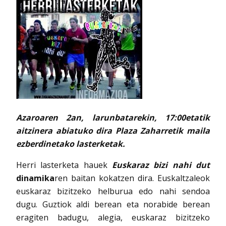
Azaroaren 2an, larunbatarekin, 17:00etatik
aitzinera abiatuko dira Plaza Zaharretik maila
ezberdinetako lasterketak.
Herri lasterketa hauek
Euskaraz bizi nahi dut
dinamika
ren baitan kokatzen dira. Euskaltzaleok
euskaraz bizitzeko helburua edo nahi sendoa
dugu. Guztiok aldi berean eta norabide berean
eragiten badugu, alegia, euskaraz bizitzeko