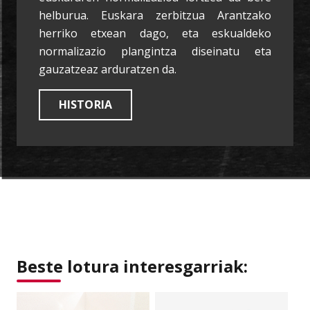
helburua. Euskara zerbitzua Arantzako
herriko etxean dago, eta eskualdeko
normalizazio plangintza diseinatu eta
gauzatzeaz arduratzen da.
HISTORIA
Beste lotura interesgarriak: