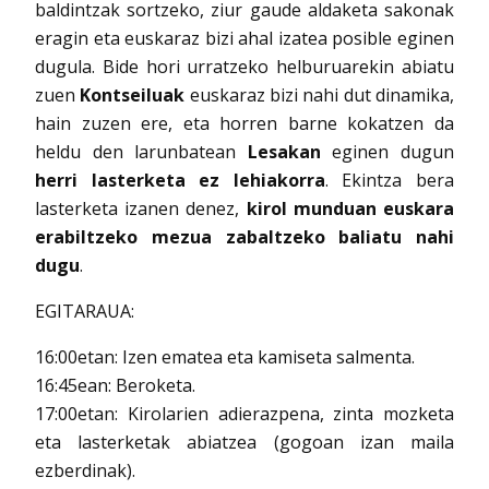
baldintzak sortzeko, ziur gaude aldaketa sakonak
eragin eta euskaraz bizi ahal izatea posible eginen
dugula. Bide hori urratzeko helburuarekin abiatu
zuen
Kontseiluak
euskaraz bizi nahi dut dinamika,
hain zuzen ere, eta horren barne kokatzen da
heldu den larunbatean
Lesakan
eginen dugun
herri lasterketa ez lehiakorra
. Ekintza bera
lasterketa izanen denez,
kirol munduan euskara
erabiltzeko mezua zabaltzeko baliatu nahi
dugu
.
EGITARAUA:
16:00etan: Izen ematea eta kamiseta salmenta.
16:45ean: Beroketa.
17:00etan: Kirolarien adierazpena, zinta mozketa
eta lasterketak abiatzea (gogoan izan maila
ezberdinak).