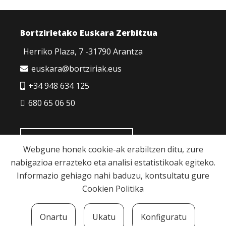
Bortzirietako Euskara Zerbitzua
Herriko Plaza, 7 -31790 Arantza
euskara@bortziriak.eus
+34 948 634 125
680 65 06 50
HARREMANETARAKO
Webgune honek cookie-ak erabiltzen ditu, zure
nabigazioa errazteko eta analisi estatistikoak egiteko.
Informazio gehiago nahi baduzu, kontsultatu gure
Cookien Politika
Cookie politika
|
Pribatutasun politika
|
Lege
Onartu
Ukatu
Konfiguratu
oharra