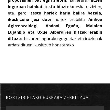
proposamen bat egin zieten
; nahierara,
hitzen
inguruan hainbat testu idazteko
eskatu zieten,
eta, gero,
testu horiek haria balira bezala,
ikuskizuna josi dute
horiek erabilita.
Ainhoa
Agirreazaldegi, Andoni Egaña, Maialen
Lujanbio eta Uxue Alberdiren hitzak erabili
dituzte
hitzaren inguruko gogoetak eta iruzkinak
ardatz dituen ikuskizun honetarako.
BORTZIRIETAKO EUSKARA ZERBITZUA: