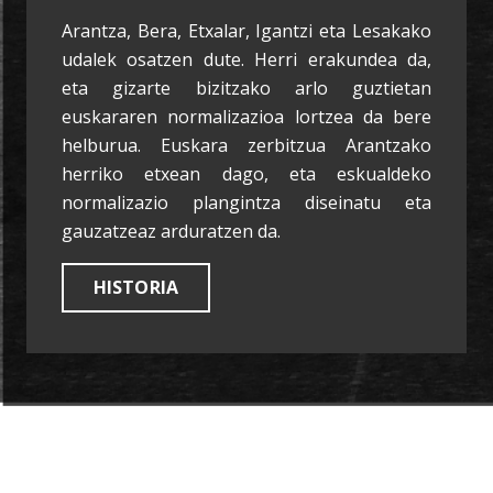
Arantza, Bera, Etxalar, Igantzi eta Lesakako
udalek osatzen dute. Herri erakundea da,
eta gizarte bizitzako arlo guztietan
euskararen normalizazioa lortzea da bere
helburua. Euskara zerbitzua Arantzako
herriko etxean dago, eta eskualdeko
normalizazio plangintza diseinatu eta
gauzatzeaz arduratzen da.
HISTORIA