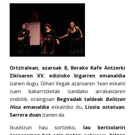
Ortziralean, azaroak 8, Berako Kafe Antzerki
Zikloaren XV. edizioko bigarren emanaldia
izanen dugu. Oihan Vegak azaroaren 1ean eskaini
zuen bakarrizketak izandako arrakastaren
ondotik, oraingoan
Begiradak taldeak
Balitzen
Hioa
emanaldia
eskainiko du,
Lixoia ostatuan
.
Sarrera doan
izanen da.
Ikuskizun hau sortzeko,
lau bertsolariri