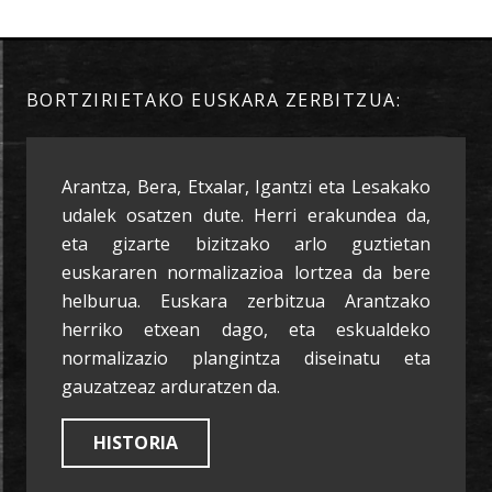
BORTZIRIETAKO EUSKARA ZERBITZUA:
Arantza, Bera, Etxalar, Igantzi eta Lesakako
udalek osatzen dute. Herri erakundea da,
eta gizarte bizitzako arlo guztietan
euskararen normalizazioa lortzea da bere
helburua. Euskara zerbitzua Arantzako
herriko etxean dago, eta eskualdeko
normalizazio plangintza diseinatu eta
gauzatzeaz arduratzen da.
HISTORIA