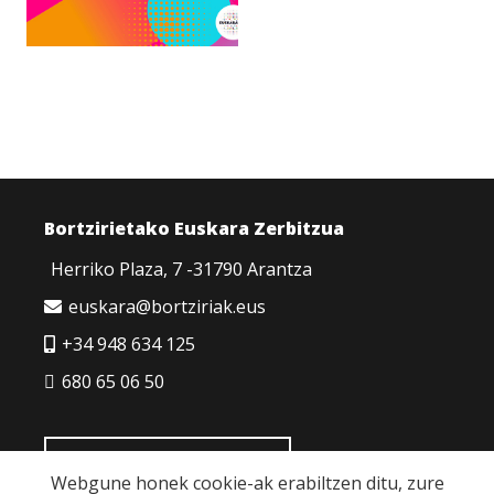
Bortzirietako Euskara Zerbitzua
Herriko Plaza, 7 -31790 Arantza
euskara@bortziriak.eus
+34 948 634 125
680 65 06 50
HARREMANETARAKO
Webgune honek cookie-ak erabiltzen ditu, zure