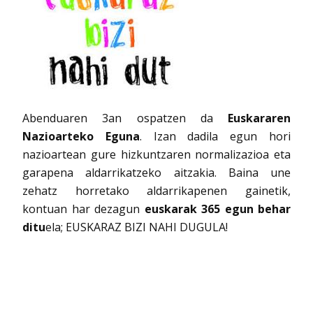
Abenduaren 3an ospatzen da
Euskararen
Nazioarteko Eguna
. Izan dadila egun hori
nazioartean gure hizkuntzaren normalizazioa eta
garapena aldarrikatzeko aitzakia. Baina une
zehatz horretako aldarrikapenen gainetik,
kontuan har dezagun
euskarak 365 egun behar
ditu
ela; EUSKARAZ BIZI NAHI DUGULA!