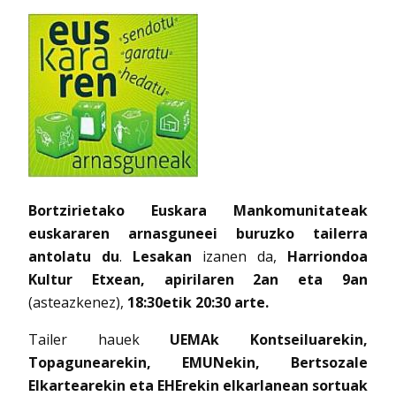
Bortzirietako Euskara Mankomunitateak
euskararen arnasguneei buruzko tailerra
antolatu du
.
Lesakan
izanen da,
Harriondoa
Kultur Etxean, apirilaren 2an eta 9an
(asteazkenez),
18:30etik 20:30 arte.
Tailer hauek
UEMAk Kontseiluarekin,
Topagunearekin, EMUNekin, Bertsozale
Elkartearekin eta EHErekin elkarlanean sortuak