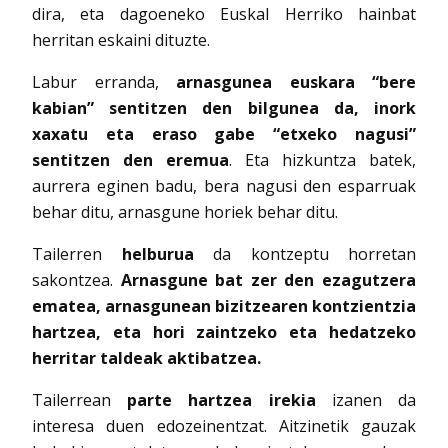
dira, eta dagoeneko Euskal Herriko hainbat
herritan eskaini dituzte.
Labur erranda,
arnasgunea euskara “bere
kabian” sentitzen den bilgunea da, inork
xaxatu eta eraso gabe “etxeko nagusi”
sentitzen den eremua
. Eta hizkuntza batek,
aurrera eginen badu, bera nagusi den esparruak
behar ditu, arnasgune horiek behar ditu.
Tailerren
helburua
da kontzeptu horretan
sakontzea.
Arnasgune bat zer den ezagutzera
ematea, arnasgunean bizitzearen kontzientzia
hartzea, eta hori zaintzeko eta hedatzeko
herritar taldeak aktibatzea.
Tailerrean
parte hartzea irekia
izanen da
interesa duen edozeinentzat. Aitzinetik gauzak