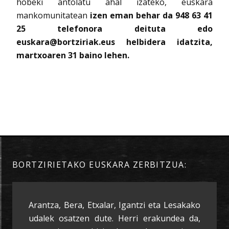
hobeki antolatu ahal izateko, euskara
mankomunitatean
izen eman behar da 948 63 41
25 telefonora deituta
edo
euskara@bortziriak.eus helbidera idatzita,
martxoaren 31 baino lehen.
BORTZIRIETAKO EUSKARA ZERBITZUA:
Arantza, Bera, Etxalar, Igantzi eta Lesakako
udalek osatzen dute. Herri erakundea da,