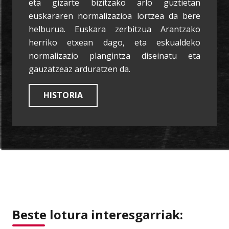
eta gizarte bizitzako arlo guztietan
euskararen normalizazioa lortzea da bere
helburua. Euskara zerbitzua Arantzako
herriko etxean dago, eta eskualdeko
normalizazio plangintza diseinatu eta
gauzatzeaz arduratzen da.
HISTORIA
Beste lotura interesgarriak: