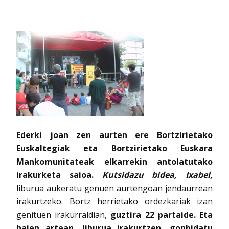
Ederki joan zen aurten ere Bortzirietako
Euskaltegiak eta Bortzirietako Euskara
Mankomunitateak elkarrekin antolatutako
irakurketa saioa.
Kutsidazu bidea, Ixabel
,
liburua aukeratu genuen aurtengoan jendaurrean
irakurtzeko. Bortz herrietako ordezkariak izan
genituen irakurraldian,
guztira 22 partaide. Eta
haien artean, liburua irakurtzen, gonbidatu