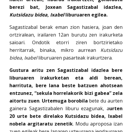
berezi bat, Joxean Sagastizabal idazlea,
Kutsidazu bidea, Ixabel
liburuaren egilea.
Sagastizabal berak eman zion hasiera, joan den
ortziralean, irailaren 12an burutu zen irakurketa
saioari. Ondotik etorri ziren bortzirietako
herritarrak, binaka, mikro aurrean
Kutsidazu
bidea, Ixabel
liburuaren pasarteak irakurtzera.
Gustura aritu zen Sagastizabal idazlea bere
liburuaren irakurketan eta aldi berean,
harrituta, bere lana beste batzuen ahotsean
entzunez, “sekula horrelakorik bizi gabea” zela
aitortu zuen
.
Urtemuga borobila
bete du aurten
gainera Sagastizabalen liburu ezagunak, a
urten
20 urte bete direlako Kutsidazu bidea, Ixabel
nobela argitaratu zenetik
. Modu aproposa izan
zuen egileak bere lanaren urteurrena jendaurrean