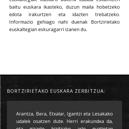
baitu euskara ikasteko, duzun maila hobetzeko
edota irakurtzen eta idazten trebatzeko.
Informazio gehiago nahi duenak Bortzirietako
euskaltegian eskuragarri izanen du.
BORTZIRIETAKO EUSKARA ZERBITZUA:
Arantza, Bera, Etxalar, Igantzi eta Lesakako
udalek osatzen dute. Herri erakundea da,
eta gizarte bizitzako arlo guztietan