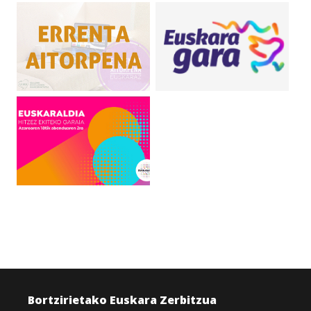
Bortzirietako Euskara Zerbitzua