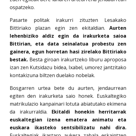
ospatzeko.
Pasarte politak irakurri zituzten Lesakako
Bittiriako plazan egin zen ekitaldian.
Aurten
lehenbiziko aldiz egin da irakurketa saioa
Bittirian, eta data seinalatua probestu zen
gainera, egun horretan hasi zirelako Bittiriako
bestak.
Besta giroan irakurtzeko liburu aproposa
izan zen Kutsidazu bidea, Ixabel, umorez jantzitako
kontakizuna biltzen duelako nobelak.
Bosgarren urtea bete du aurten, jendaurrean
egiten den irakurketa saio honek. Euskaltegiko
matrikulazio kanpainari lotuta abiatutako ekimena
da irakurraldia.
Ekitaldi honekin herritarrak
euskaltegian izena ematera animatu eta
euskara ikasteko sentsibilizatu nahi dira.
Euskaltegiak ikastaro aukera zabala eskaintzen