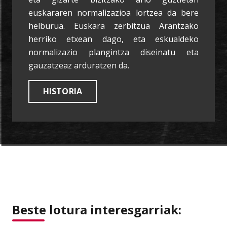
euskararen normalizazioa lortzea da bere
helburua. Euskara zerbitzua Arantzako
herriko etxean dago, eta eskualdeko
normalizazio plangintza diseinatu eta
gauzatzeaz arduratzen da.
HISTORIA
Beste lotura interesgarriak: