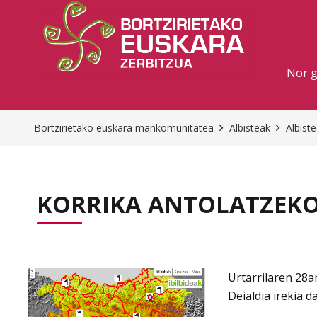
Nor 
Bortzirietako euskara mankomunitatea
Albisteak
Albist
KORRIKA ANTOLATZEKO
Urtarrilaren 28a
Deialdia irekia d