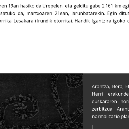
en 19an hasiko da Urepelen, eta gelditu gabe 2.161 km egi
pasatuko da, martxoaren 21ean, larunbatarekin. Egin dit
rrika Lesakara (Irundik etorrita). Handik Igantzira igoko 
Arantza, Bera, E
Herri erakunde
euskararen nor
zerbitzua Aran
normalizazio pla