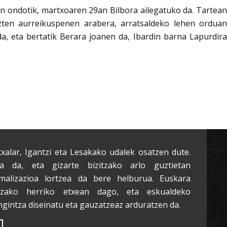
n ondotik, martxoaren 29an Bilbora ailegatuko da. Tartean
uzten aurreikuspenen arabera, arratsaldeko lehen orduan
da, eta bertatik Berara joanen da, Ibardin barna Lapurdira
txalar, Igantzi eta Lesakako udalek osatzen dute.
a da, eta gizarte bizitzako arlo guztietan
malizazioa lortzea da bere helburua. Euskara
tzako herriko etxean dago, eta eskualdeko
ngintza diseinatu eta gauzatzeaz arduratzen da.