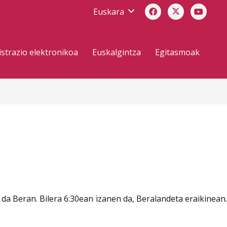
Euskara
strazio elektronikoa
Euskalgintza
Egitasmoak
 da Beran. Bilera 6:30ean izanen da, Beralandeta eraikinean.