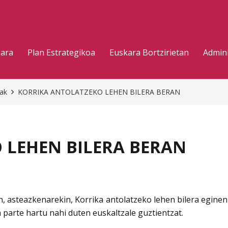
gara
Plan Estrategikoa
Euskara Bortzirietan
Admini
eak
KORRIKA ANTOLATZEKO LEHEN BILERA BERAN
 LEHEN BILERA BERAN
n, asteazkenarekin, Korrika antolatzeko lehen bilera eginen
a parte hartu nahi duten euskaltzale guztientzat.