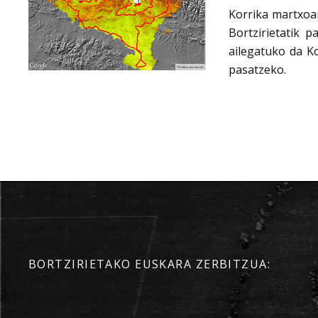
Korrika martxoar
Bortzirietatik 
ailegatuko da Ko
pasatzeko.
BORTZIRIETAKO EUSKARA ZERBITZUA: