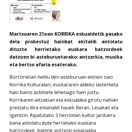
Martxoaren 21ean KORRIKA eskualdetik pasako
dela probestuz hainbat ekitaldi antolatu
dituzte herrietako euskara batzordeek
datozen bi asteburuetarako: antzerkia, musika
eta bertso afaria esaterako.
Bortzirietan heldu den asteburuan ekinen zaio
Korrika Kulturalari, euskararen aldeko lasterketa
hasi baino astebete lehenago hain justu.
Korrikaren aitzakian eta eskualdea girotu nahian
prestatu dira emanaldi hauek Beran, Lesakan eta
Igantzin. Aipatutako 3 herriotan kultur jarduera
bana antolatu dute herrietako euskara
batzordeek, batetik antzerki emanaldia