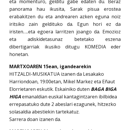
eta momenturo, gelditu gabe edaten du. Beraz
panorama hau ikusita, Sarak pisua erostea
erabakitzen du eta andrearen azken eguna noiz
iritsiko zain geldituko da. Egun hori ez da
iristen…..eta egoera larritzen joango da. Emozioz
eta adiskidetasunaz betetako eszena
dibertigarriak ikusiko ditugu KOMEDIA eder
honetan.
MARTXOAREN 15ean, igandearekin
HITZALDI-MUSIKATUA izanen da Lesakako
Harriondoan, 19:00etan, Mikel Markez eta Eñaut
Elorrietaren eskutik. Eskainiko duten
BAGA BIGA
HIGA
emanaldian euskal kantagintzaren ibilbidea
errepasatuko dute 2 abeslari ezagunek, hitzezko
solasaldia abestiekin tartekatuz.
Sarrera doan izanen da.