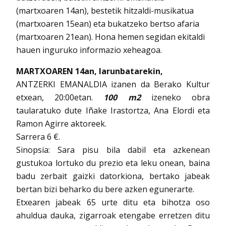
(martxoaren 14an), bestetik hitzaldi-musikatua
(martxoaren 15ean) eta bukatzeko bertso afaria
(martxoaren 21ean). Hona hemen segidan ekitaldi
hauen inguruko informazio xeheagoa.
MARTXOAREN 14an, larunbatarekin,
ANTZERKI EMANALDIA izanen da Berako Kultur
etxean, 20:00etan.
100 m2
izeneko obra
taularatuko dute Iñake Irastortza, Ana Elordi eta
Ramon Agirre aktoreek.
Sarrera 6 €.
Sinopsia: Sara pisu bila dabil eta azkenean
gustukoa lortuko du prezio eta leku onean, baina
badu zerbait gaizki datorkiona, bertako jabeak
bertan bizi beharko du bere azken egunerarte.
Etxearen jabeak 65 urte ditu eta bihotza oso
ahuldua dauka, zigarroak etengabe erretzen ditu