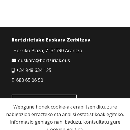
Bortzirietako Euskara Zerbitzua
Herriko Plaza, 7 -31790 Arantza
euskara@bortziriak.eus
+34 948 634 125
680 65 06 50
HARREMANETARAKO
Webgune honek cookie-ak erabiltzen ditu, zure
nabigazioa errazteko eta analisi estatistikoak egiteko.
Informazio gehiago nahi baduzu, kontsultatu gure
Cookien Politika