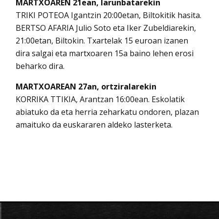
MARTXOAREN 21ean, larunbatarekin
TRIKI POTEOA Igantzin 20:00etan, Biltokitik hasita.
BERTSO AFARIA Julio Soto eta Iker Zubeldiarekin,
21:00etan, Biltokin. Txartelak 15 euroan izanen
dira salgai eta martxoaren 15a baino lehen erosi
beharko dira.
MARTXOAREAN 27an, ortziralarekin
KORRIKA TTIKIA, Arantzan 16:00ean. Eskolatik
abiatuko da eta herria zeharkatu ondoren, plazan
amaituko da euskararen aldeko lasterketa.