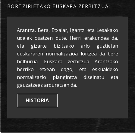
BORTZIRIETAKO EUSKARA ZERBITZUA:
Arantza, Bera, Etxalar, Igantzi eta Lesakako
udalek osatzen dute. Herri erakundea da,
eta gizarte bizitzako arlo guztietan
euskararen normalizazioa lortzea da bere
helburua. Euskara zerbitzua Arantzako
herriko etxean dago, eta eskualdeko
normalizazio plangintza diseinatu eta
gauzatzeaz arduratzen da.
HISTORIA