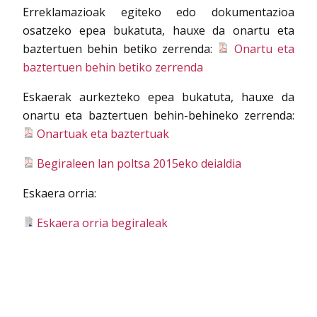
Erreklamazioak egiteko edo dokumentazioa
osatzeko epea bukatuta, hauxe da onartu eta
baztertuen behin betiko zerrenda:
Onartu eta
baztertuen behin betiko zerrenda
Eskaerak aurkezteko epea bukatuta, hauxe da
onartu eta baztertuen behin-behineko zerrenda:
Onartuak eta baztertuak
Begiraleen lan poltsa 2015eko deialdia
Eskaera orria:
Eskaera orria begiraleak