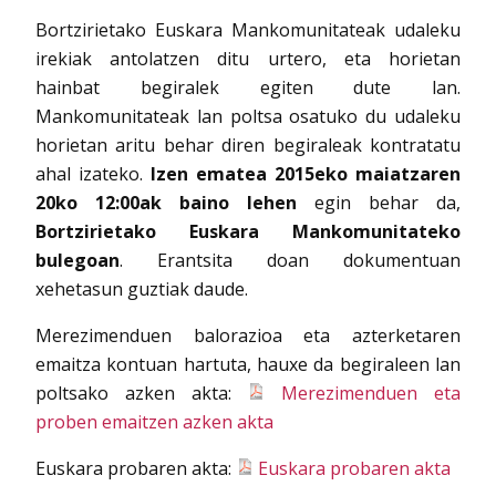
Bortzirietako Euskara Mankomunitateak udaleku
irekiak antolatzen ditu urtero, eta horietan
hainbat begiralek egiten dute lan.
Mankomunitateak lan poltsa osatuko du udaleku
horietan aritu behar diren begiraleak kontratatu
ahal izateko.
Izen ematea 2015eko maiatzaren
20ko 12:00ak baino lehen
egin behar da,
Bortzirietako Euskara Mankomunitateko
bulegoan
. Erantsita doan dokumentuan
xehetasun guztiak daude.
Merezimenduen balorazioa eta azterketaren
emaitza kontuan hartuta, hauxe da begiraleen lan
poltsako azken akta:
Merezimenduen eta
proben emaitzen azken akta
Euskara probaren akta:
Euskara probaren akta