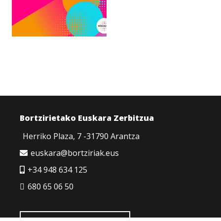
Bortzirietako Euskara Zerbitzua
Herriko Plaza, 7 -31790 Arantza
euskara@bortziriak.eus
+34 948 634 125
680 65 06 50