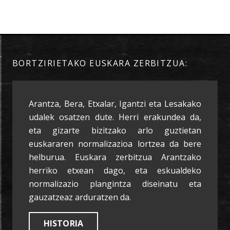
BORTZIRIETAKO EUSKARA ZERBITZUA:
Arantza, Bera, Etxalar, Igantzi eta Lesakako
udalek osatzen dute. Herri erakundea da,
eta gizarte bizitzako arlo guztietan
euskararen normalizazioa lortzea da bere
helburua. Euskara zerbitzua Arantzako
herriko etxean dago, eta eskualdeko
normalizazio plangintza diseinatu eta
gauzatzeaz arduratzen da.
HISTORIA