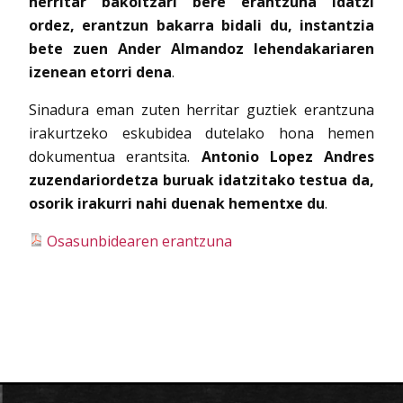
herritar bakoitzari bere erantzuna idatzi
ordez, erantzun bakarra bidali du, instantzia
bete zuen Ander Almandoz lehendakariaren
izenean etorri dena
.
Sinadura eman zuten herritar guztiek erantzuna
irakurtzeko eskubidea dutelako hona hemen
dokumentua erantsita.
Antonio Lopez Andres
zuzendariordetza buruak
idatzitako testua da,
osorik irakurri nahi duenak hementxe du
.
Osasunbidearen erantzuna