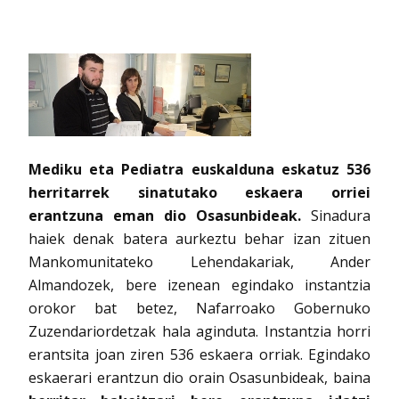
Mediku eta Pediatra euskalduna eskatuz 536
herritarrek sinatutako eskaera orriei
erantzuna eman dio Osasunbideak.
Sinadura
haiek denak batera aurkeztu behar izan zituen
Mankomunitateko Lehendakariak, Ander
Almandozek, bere izenean egindako instantzia
orokor bat betez, Nafarroako Gobernuko
Zuzendariordetzak hala aginduta. Instantzia horri
erantsita joan ziren 536 eskaera orriak. Egindako
eskaerari erantzun dio orain Osasunbideak, baina