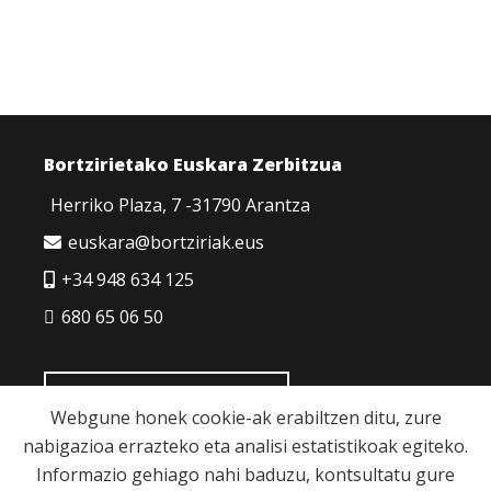
Bortzirietako Euskara Zerbitzua
Herriko Plaza, 7 -31790 Arantza
euskara@bortziriak.eus
+34 948 634 125
680 65 06 50
HARREMANETARAKO
Webgune honek cookie-ak erabiltzen ditu, zure
nabigazioa errazteko eta analisi estatistikoak egiteko.
Informazio gehiago nahi baduzu, kontsultatu gure