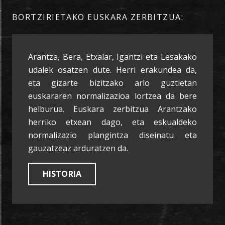
BORTZIRIETAKO EUSKARA ZERBITZUA:
Arantza, Bera, Etxalar, Igantzi eta Lesakako
udalek osatzen dute. Herri erakundea da,
eta gizarte bizitzako arlo guztietan
euskararen normalizazioa lortzea da bere
helburua. Euskara zerbitzua Arantzako
herriko etxean dago, eta eskualdeko
normalizazio plangintza diseinatu eta
gauzatzeaz arduratzen da.
HISTORIA