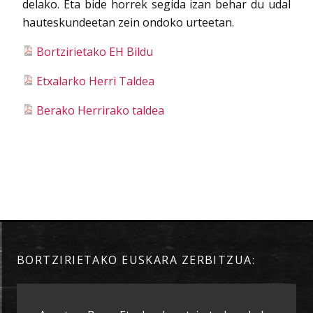
delako. Eta bide horrek segida izan behar du udal
hauteskundeetan zein ondoko urteetan.
Bortzirietako EH Bildu
Etxalarko Herri Taldea
Berako Herrirako taldea
BORTZIRIETAKO EUSKARA ZERBITZUA: