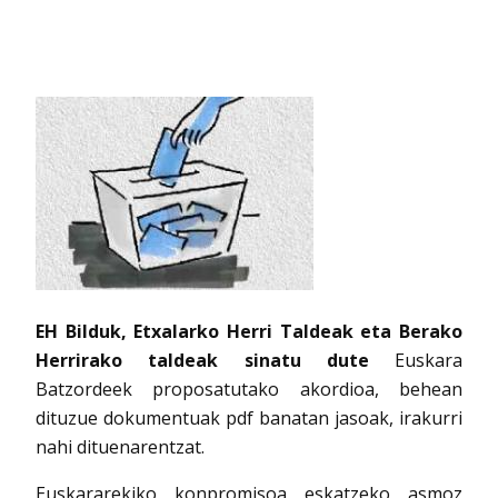
EH Bilduk, Etxalarko Herri Taldeak eta Berako
Herrirako taldeak sinatu dute
Euskara
Batzordeek proposatutako akordioa, behean
dituzue dokumentuak pdf banatan jasoak, irakurri
nahi dituenarentzat.
Euskararekiko konpromisoa eskatzeko asmoz