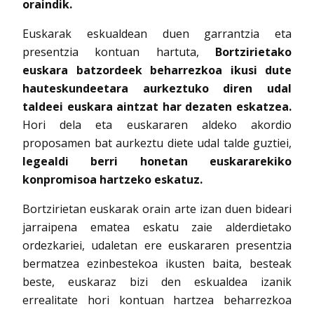
oraindik.
Euskarak eskualdean duen garrantzia eta
presentzia kontuan hartuta,
Bortzirietako
euskara batzordeek beharrezkoa ikusi dute
hauteskundeetara aurkeztuko diren udal
taldeei euskara aintzat har dezaten eskatzea.
Hori dela eta euskararen aldeko akordio
proposamen bat aurkeztu diete udal talde guztiei,
legealdi berri honetan euskararekiko
konpromisoa hartzeko eskatuz.
Bortzirietan euskarak orain arte izan duen bideari
jarraipena ematea eskatu zaie alderdietako
ordezkariei, udaletan ere euskararen presentzia
bermatzea ezinbestekoa ikusten baita, besteak
beste, euskaraz bizi den eskualdea izanik
errealitate hori kontuan hartzea beharrezkoa