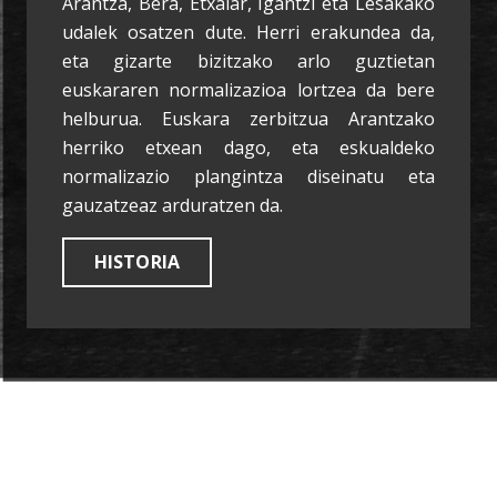
Arantza, Bera, Etxalar, Igantzi eta Lesakako
udalek osatzen dute. Herri erakundea da,
eta gizarte bizitzako arlo guztietan
euskararen normalizazioa lortzea da bere
helburua. Euskara zerbitzua Arantzako
herriko etxean dago, eta eskualdeko
normalizazio plangintza diseinatu eta
gauzatzeaz arduratzen da.
HISTORIA