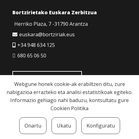
Bortzirietako Euskara Zerbitzua
Herriko Plaza, 7 -31790 Arantza
euskara@bortziriak.eus
+34 948 634 125
680 65 06 50
HARREMANETARAKO
Webgune honek cookie-ak erabiltzen ditu, zure
nabigazioa errazteko eta analisi estatistikoak egiteko.
Informazio gehiago nahi baduzu, kontsultatu gure
Cookien Politika
Cookie politika
|
Pribatutasun politika
|
Lege
Onartu
Ukatu
Konfiguratu
oharra