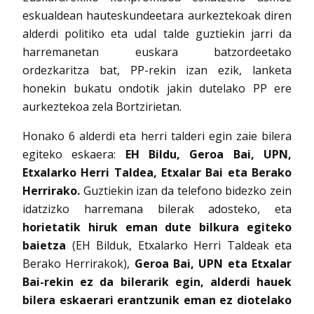
eskualdean hauteskundeetara aurkeztekoak diren
alderdi politiko eta udal talde guztiekin jarri da
harremanetan euskara batzordeetako
ordezkaritza bat, PP-rekin izan ezik, lanketa
honekin bukatu ondotik jakin dutelako PP ere
aurkeztekoa zela Bortzirietan.
Honako 6 alderdi eta herri talderi egin zaie bilera
egiteko eskaera:
EH Bildu, Geroa Bai, UPN,
Etxalarko Herri Taldea, Etxalar Bai eta Berako
Herrirako.
Guztiekin izan da telefono bidezko zein
idatzizko harremana bilerak adosteko, eta
horietatik hiruk eman dute bilkura egiteko
baietza
(EH Bilduk, Etxalarko Herri Taldeak eta
Berako Herrirakok),
Geroa Bai, UPN eta Etxalar
Bai-rekin ez da bilerarik egin, alderdi hauek
bilera eskaerari erantzunik eman ez diotelako