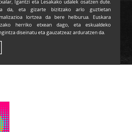
txalar, Igantzi eta Lesakako udalek osatzen dute.
a da, eta gizarte bizitzako arlo guztietan
malizazioa lortzea da bere helburua. Euskara
tzako herriko etxean dago, eta eskualdeko
ngintza diseinatu eta gauzatzeaz arduratzen da.