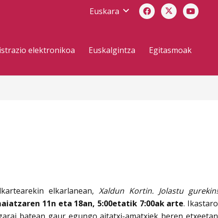
Euskara
strazio elektronikoa
Euskalgintza
Egitasmoak
kartearekin elkarlanean,
Xaldun Kortin. Jolastu gurekin!
aiatzaren 11n eta 18an, 5:00etatik 7:00ak arte
. Ikastar
 garai batean gaur egungo aitatxi-amatxiek beren etxeetan