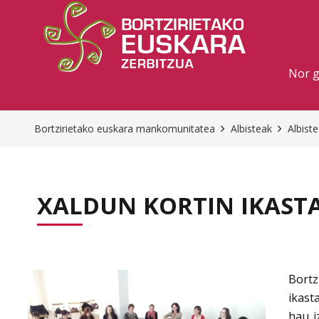
Nor 
Bortzirietako euskara mankomunitatea
Albisteak
Albist
XALDUN KORTIN IKAST
Bortz
ikast
hau i