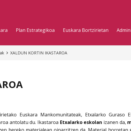
gara
Plan Estrategikoa
Euskara Bortzirietan
Admini
eak
XALDUN KORTIN IKASTAROA
AROA
irietako Euskara Mankomunitateak, Etxalarko Guraso El
aroa antolatu du. Ikastaroa
Etxalarko eskolan
izanen da,
m
zen bereko materialean oinarritzen da. Material horretan