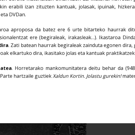
in erabili izan zituzten kantuak, jolasak, ipuinak, hizkera
eta DVDan.
aroa aproposa da batez ere 6 urte bitarteko haurrak dit
sionalentzat ere (begiraleak, irakasleak…). Ikastaroa Di
dira
. Zati batean haurrak begiraleak zainduta egonen dira,
oak elkartuko dira, ikasitako jolas eta kantuak praktikatzek
matea
. Horretarako mankomunitatera deitu behar da (948 6
Parte hartzaile guztiek
Xaldun Kortin. Jolastu gurekin!
mater