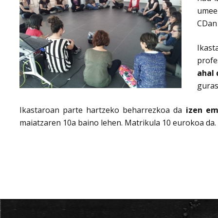
umeek
CDan 
Ikast
profe
ahal 
guras
Ikastaroan parte hartzeko beharrezkoa da
izen e
maiatzaren 10a baino lehen. Matrikula 10 eurokoa da. 