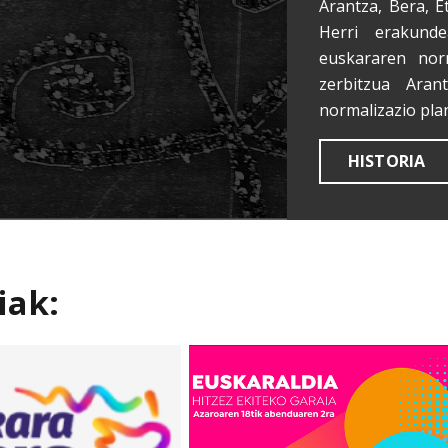
Arantza, Bera, E
Herri erakunde
euskararen nor
zerbitzua Aran
normalizazio pla
HISTORIA
iak: