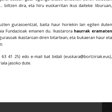
… biltzen dira, eta hiru euskarritan ikus daiteke: liburuan,
uzten gurasoentzat, baita haur horiekin lan egiten duten
ndaia Fundazioak emanen du. Ikastarora
haurrak eramate
 gurasoak ikastaroan diren bitartean, eta bukaeran haur eta
o.
3 41 25) edo e-mail bat bidali (euskara@bortziriak.eus)
iala jasoko dute.