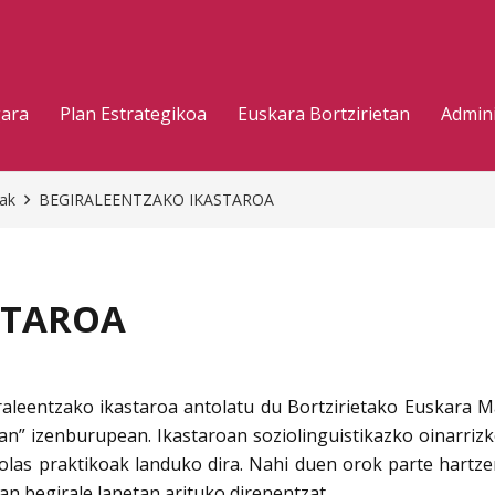
gara
Plan Estrategikoa
Euskara Bortzirietan
Admini
eak
BEGIRALEENTZAKO IKASTAROA
STAROA
raleentzako ikastaroa antolatu du Bortzirietako Euskara 
dian” izenburupean. Ikastaroan soziolinguistikazko oinarri
jolas praktikoak landuko dira. Nahi duen orok parte hartz
ian begirale lanetan arituko direnentzat.