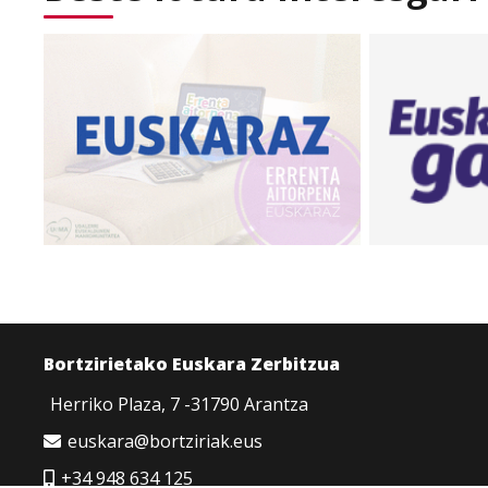
Bortzirietako Euskara Zerbitzua
Herriko Plaza, 7 -31790 Arantza
euskara@bortziriak.eus
+34 948 634 125