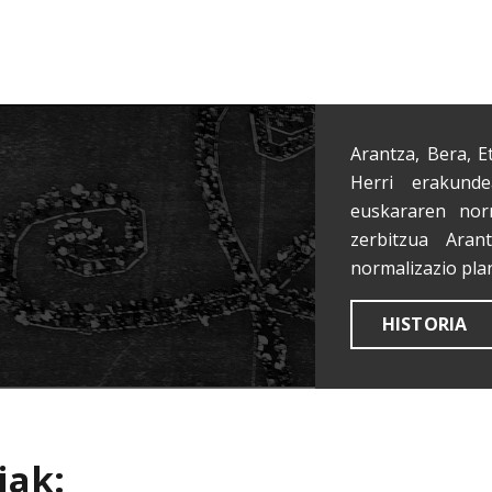
Arantza, Bera, E
Herri erakunde
euskararen nor
zerbitzua Aran
normalizazio pla
HISTORIA
iak: