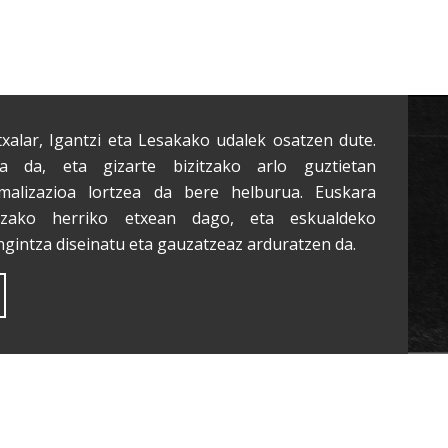
txalar, Igantzi eta Lesakako udalek osatzen dute.
a da, eta gizarte bizitzako arlo guztietan
malizazioa lortzea da bere helburua. Euskara
tzako herriko etxean dago, eta eskualdeko
ngintza diseinatu eta gauzatzeaz arduratzen da.