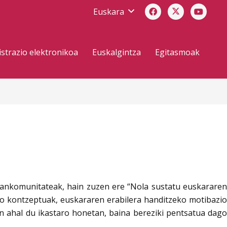
Euskara
strazio elektronikoa
Euskalgintza
Egitasmoak
Mankomunitateak, hain zuzen ere “Nola sustatu euskararen
zko kontzeptuak, euskararen erabilera handitzeko motibazio
en ahal du ikastaro honetan, baina bereziki pentsatua dago