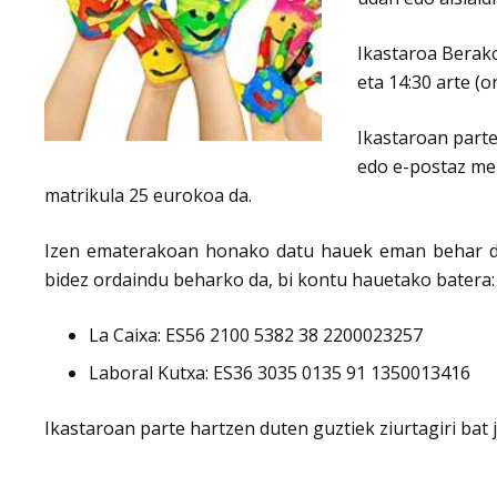
Ikastaroa Berako
eta 14:30 arte (
Ikastaroan part
edo e-postaz mez
matrikula 25 eurokoa da.
Izen ematerakoan honako datu hauek eman behar dira:
bidez ordaindu beharko da, bi kontu hauetako batera:
La Caixa: ES56 2100 5382 38 2200023257
Laboral Kutxa: ES36 3035 0135 91 1350013416
Ikastaroan parte hartzen duten guztiek ziurtagiri bat