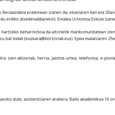
 Beralandeta eraikinean izanen da, ekainaren 6an eta 20an 
ordu erdiko atsedenaldiarekin). Emalea Urtxintxa Eskola izane
e hartzeko beharrezkoa da aitzinetik mankomunitatean izen
u bat bidali (euskara@bortziriak.eus). Epea maiatzaren 25e
 izen-abizenak, herria, jaiotze-urtea, telefonoa, e-posta
 jasoko dute, asistentziaren arabera. Balio akademikoa 10 o