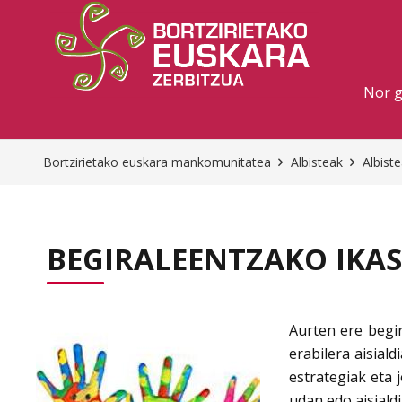
Nor 
Bortzirietako euskara mankomunitatea
Albisteak
Albist
BEGIRALEENTZAKO IKA
Aurten ere begi
erabilera aisial
estrategiak eta 
udan edo aisiald