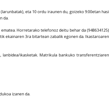
(larunbatak), eta 10 ordu iraunen du, goizeko 9:00etan hasi
n da.
 ematea. Horretarako telefonoz deitu behar da (948634125)
tik ekainaren 3ra bitartean zabalik egonen da. Ikastaroaren
, lanbidea/ikasketak. Matrikula bankuko transferentziaren
rdukoa izanen da.