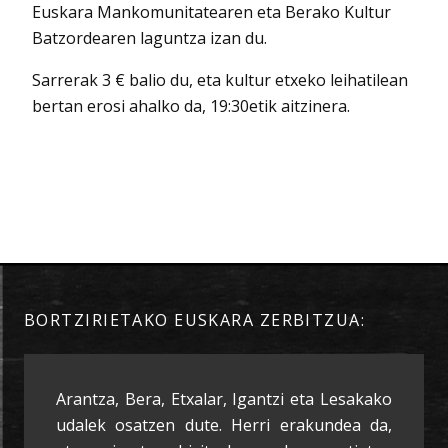
Euskara Mankomunitatearen eta Berako Kultur
Batzordearen laguntza izan du.
Sarrerak 3 € balio du, eta kultur etxeko leihatilean
bertan erosi ahalko da, 19:30etik aitzinera.
BORTZIRIETAKO EUSKARA ZERBITZUA:
Arantza, Bera, Etxalar, Igantzi eta Lesakako
udalek osatzen dute. Herri erakundea da,