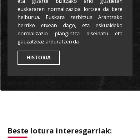
eta gizarte bizitzako arlo guztietan
euskararen normalizazioa lortzea da bere
helburua. Euskara zerbitzua Arantzako
herriko etxean dago, eta eskualdeko
normalizazio plangintza diseinatu eta
gauzatzeaz arduratzen da.
HISTORIA
Beste lotura interesgarriak: