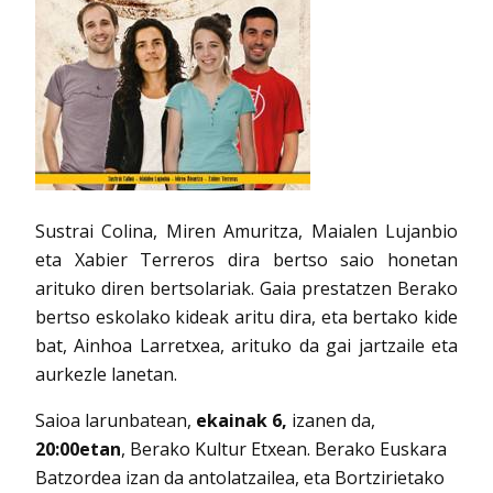
Sustrai Colina, Miren Amuritza, Maialen Lujanbio
eta Xabier Terreros dira bertso saio honetan
arituko diren bertsolariak. Gaia prestatzen Berako
bertso eskolako kideak aritu dira, eta bertako kide
bat, Ainhoa Larretxea, arituko da gai jartzaile eta
aurkezle lanetan.
Saioa larunbatean,
ekainak 6,
izanen da,
20:00etan
, Berako Kultur Etxean. Berako Euskara
Batzordea izan da antolatzailea, eta Bortzirietako