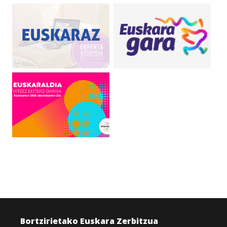
Bortzirietako Euskara Zerbitzua