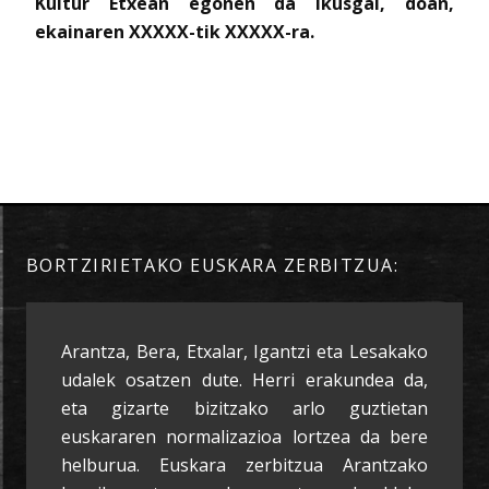
Kultur Etxean egonen da ikusgai, doan,
ekainaren XXXXX-tik XXXXX-ra.
BORTZIRIETAKO EUSKARA ZERBITZUA:
Arantza, Bera, Etxalar, Igantzi eta Lesakako
udalek osatzen dute. Herri erakundea da,
eta gizarte bizitzako arlo guztietan
euskararen normalizazioa lortzea da bere
helburua. Euskara zerbitzua Arantzako