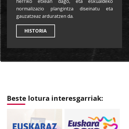
herriko etxean dago, eta eskualdeko
normalizazio plangintza diseinatu eta
gauzatzeaz arduratzen da.
HISTORIA
Beste lotura interesgarriak: