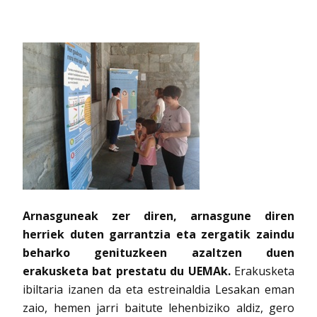
Arnasguneak
zer diren, arnasgune diren
herriek duten garrantzia eta zergatik zaindu
beharko genituzkeen azaltzen duen
erakusketa bat prestatu du UEMAk.
Erakusketa
ibiltaria izanen da eta estreinaldia Lesakan eman
zaio, hemen jarri baitute lehenbiziko aldiz, gero