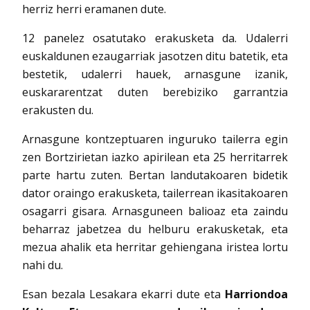
herriz herri eramanen dute.
12 panelez osatutako erakusketa da. Udalerri
euskaldunen ezaugarriak jasotzen ditu batetik, eta
bestetik, udalerri hauek, arnasgune izanik,
euskararentzat duten berebiziko garrantzia
erakusten du.
Arnasgune kontzeptuaren inguruko tailerra egin
zen Bortzirietan iazko apirilean eta 25 herritarrek
parte hartu zuten. Bertan landutakoaren bidetik
dator oraingo erakusketa, tailerrean ikasitakoaren
osagarri gisara. Arnasguneen balioaz eta zaindu
beharraz jabetzea du helburu erakusketak, eta
mezua ahalik eta herritar gehiengana iristea lortu
nahi du.
Esan bezala Lesakara ekarri dute eta
Harriondoa