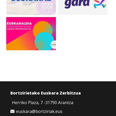
Bortzirietako Euskara Zerbitzua
Herriko Plaza, 7 -31790 Arantza
euskara@bortziriak.eus