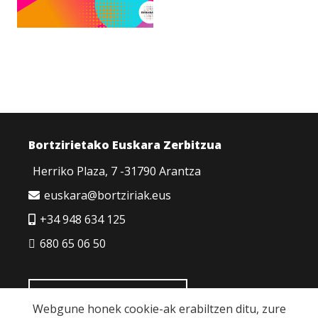
Bortzirietako Euskara Zerbitzua
Herriko Plaza, 7 -31790 Arantza
euskara@bortziriak.eus
+34 948 634 125
680 65 06 50
HARREMANETARAKO
Webgune honek cookie-ak erabiltzen ditu, zure