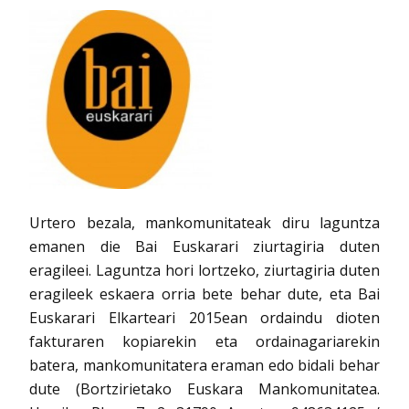
Urtero bezala, mankomunitateak diru laguntza
emanen die Bai Euskarari ziurtagiria duten
eragileei. Laguntza hori lortzeko, ziurtagiria duten
eragileek eskaera orria bete behar dute, eta Bai
Euskarari Elkarteari 2015ean ordaindu dioten
fakturaren kopiarekin eta ordainagariarekin
batera, mankomunitatera eraman edo bidali behar
dute (Bortzirietako Euskara Mankomunitatea.