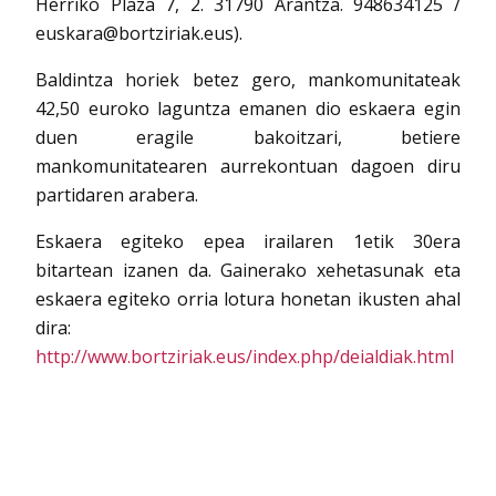
Herriko Plaza 7, 2. 31790 Arantza. 948634125 /
euskara@bortziriak.eus).
Baldintza horiek betez gero, mankomunitateak
42,50 euroko laguntza emanen dio eskaera egin
duen eragile bakoitzari, betiere
mankomunitatearen aurrekontuan dagoen diru
partidaren arabera.
Eskaera egiteko epea irailaren 1etik 30era
bitartean izanen da. Gainerako xehetasunak eta
eskaera egiteko orria lotura honetan ikusten ahal
dira:
http://www.bortziriak.eus/index.php/deialdiak.html