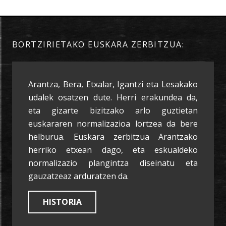
BORTZIRIETAKO EUSKARA ZERBITZUA:
Arantza, Bera, Etxalar, Igantzi eta Lesakako
udalek osatzen dute. Herri erakundea da,
eta gizarte bizitzako arlo guztietan
euskararen normalizazioa lortzea da bere
helburua. Euskara zerbitzua Arantzako
herriko etxean dago, eta eskualdeko
normalizazio plangintza diseinatu eta
gauzatzeaz arduratzen da.
HISTORIA