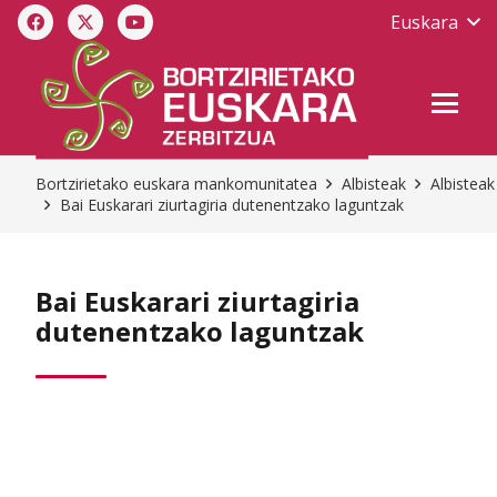
Euskara
Bortzirietako euskara mankomunitatea
Albisteak
Albisteak
Bai Euskarari ziurtagiria dutenentzako laguntzak
Bai Euskarari ziurtagiria
dutenentzako laguntzak