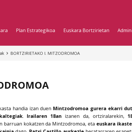
gara
Plan Estrategikoa
Euskara Bortzirietan
Admini
eak
BORTZIRIETAKO I. MITZODROMOA
TZODROMOA
akasta handia izan duen
Mintzodromoa gurera ekarri dut
kaltegiak
.
Irailaren 18an
izanen da, ortziralarekin,
18
en barruan kokatzen da Mintzodromoa, eta
euskara ikaste
kainia
dago.
Patxi Castillo aurkezle
beratarraren esanetar