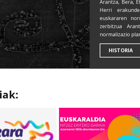
Arantza, Bera, E
Herri erakunde
euskararen nor
zerbitzua Aran
normalizazio pla
HISTORIA
iak: