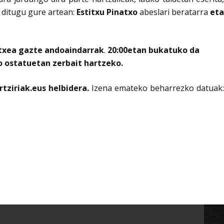
 ditugu gure artean:
Estitxu Pinatxo
abeslari beratarra
eta
txea gazte andoaindarrak
.
20:00etan bukatuko da
o ostatuetan zerbait hartzeko.
ziriak.eus helbidera.
Izena emateko beharrezko datuak: