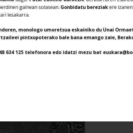
erdinen gainean solasean.
Gonbidatu bereziak
ere izanen
ari lesakarra.
ndoren, monologo umoretsua eskainiko du Unai Ormae
artzaileei pintxopoterako bale bana emango zaie, Berak
8 634 125 telefonora edo idatzi mezu bat euskara@bort