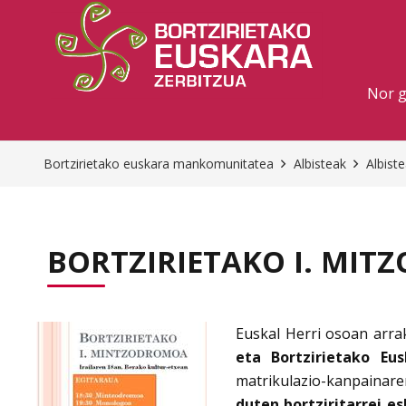
Nor 
Bortzirietako euskara mankomunitatea
Albisteak
Albist
BORTZIRIETAKO I. MI
Euskal Herri osoan arr
eta Bortzirietako Eus
matrikulazio-kanpainar
duten bortziritarrei es