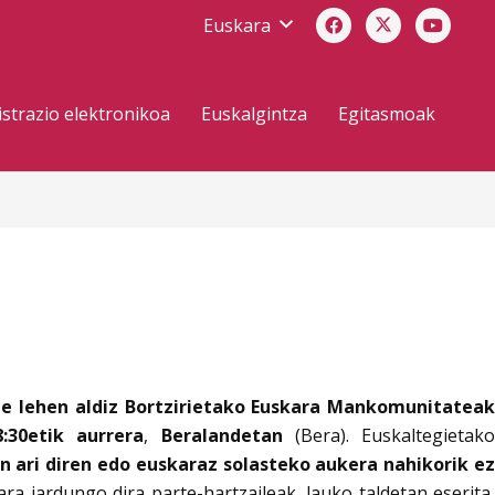
Euskara
strazio elektronikoa
Euskalgintza
Egitasmoak
e lehen aldiz Bortzirietako Euskara Mankomunitatea
:30etik aurrera
,
Beralandetan
(Bera). Euskaltegietako
n ari diren edo euskaraz solasteko aukera nahikorik e
a jardungo dira parte-hartzaileak, lauko taldetan eserita