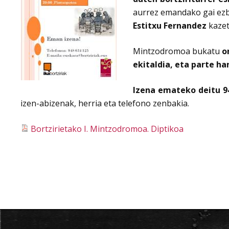
aurrez emandako gai ezb
Estitxu Fernandez
kazet
Mintzodromoa bukatu
o
ekitaldia, eta parte h
Izena emateko deitu 94
izen-abizenak, herria eta telefono zenbakia.
Bortzirietako I. Mintzodromoa. Diptikoa