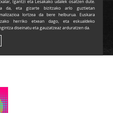
txalar, Igantzi eta Lesakako udalek osatzen dute.
a da, eta gizarte bizitzako arlo guztietan
malizazioa lortzea da bere helburua. Euskara
tzako herriko etxean dago, eta eskualdeko
ngintza diseinatu eta gauzatzeaz arduratzen da.