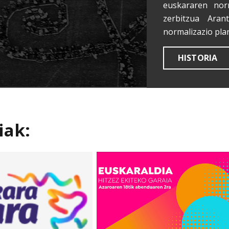
euskararen nor
zerbitzua Aran
normalizazio pla
HISTORIA
iak: