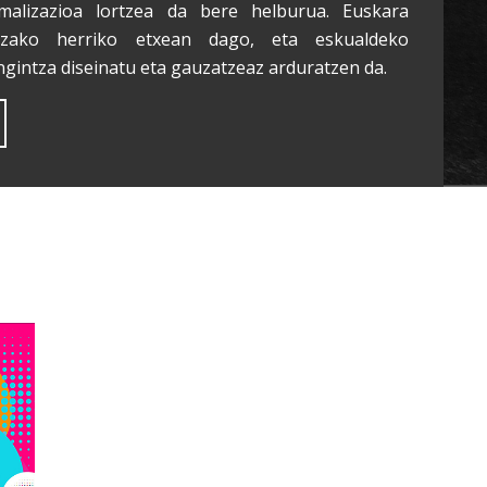
malizazioa lortzea da bere helburua. Euskara
tzako herriko etxean dago, eta eskualdeko
ngintza diseinatu eta gauzatzeaz arduratzen da.