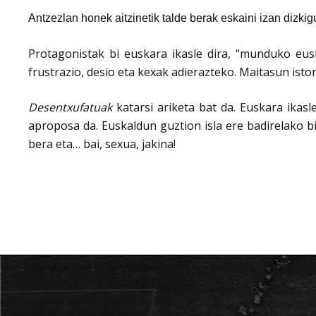
Antzezlan honek aitzinetik talde berak eskaini izan dizkig
Protagonistak bi euskara ikasle dira, “munduko eus
frustrazio, desio eta kexak adierazteko. Maitasun isto
Desentxufatuak
katarsi ariketa bat da. Euskara ikasl
aproposa da. Euskaldun guztion isla ere badirelako b
bera eta… bai, sexua, jakina!