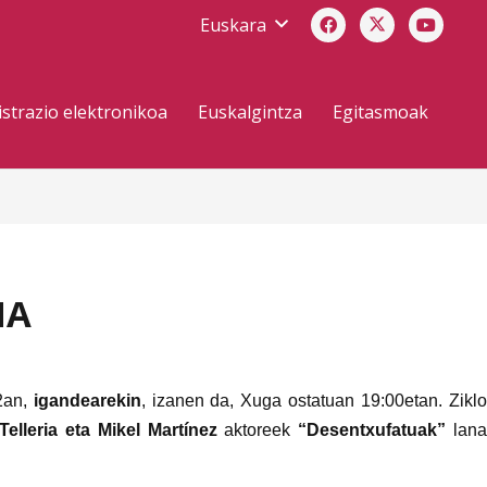
Euskara
strazio elektronikoa
Euskalgintza
Egitasmoak
IA
22an,
igandearekin
, izanen da, Xuga ostatuan 19:00etan. Zikl
Telleria eta Mikel Martínez
aktoreek
“Desentxufatuak”
lan