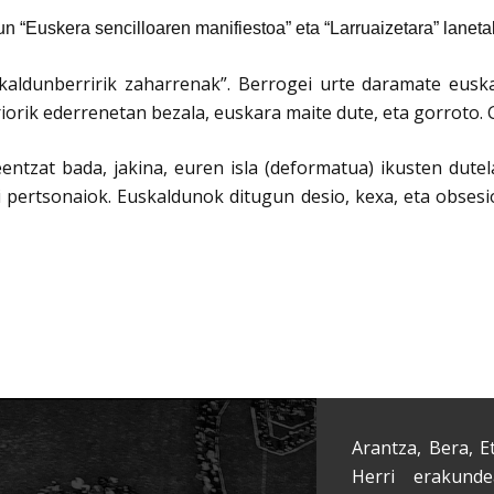
un “Euskera sencilloaren manifiestoa” eta “Larruaizetara” lanet
kaldunberririk zaharrenak”. Berrogei urte daramate euska
riorik ederrenetan bezala, euskara maite dute, eta gorroto.
eentzat bada, jakina, euren isla (deformatua) ikusten dute
i pertsonaiok. Euskaldunok ditugun desio, kexa, eta obsesi
Arantza, Bera, E
Herri erakunde