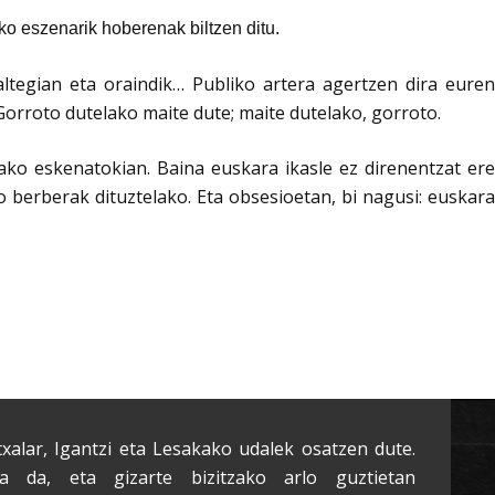
ako eszenarik hoberenak biltzen ditu.
ltegian eta oraindik… Publiko artera agertzen dira euren
 Gorroto dutelako maite dute; maite dutelako, gorroto.
lako eskenatokian. Baina euskara ikasle ez direnentzat ere
o berberak dituztelako. Eta obsesioetan, bi nagusi: euskara
txalar, Igantzi eta Lesakako udalek osatzen dute.
a da, eta gizarte bizitzako arlo guztietan