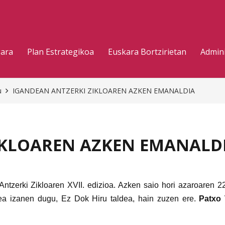
gara
Plan Estrategikoa
Euskara Bortzirietan
Admini
u
IGANDEAN ANTZERKI ZIKLOAREN AZKEN EMANALDIA
IKLOAREN AZKEN EMANALD
ntzerki Zikloaren XVII. edizioa. Azken saio hori azaroaren 
ea izanen dugu, Ez Dok Hiru taldea, hain zuzen ere.
Patxo 