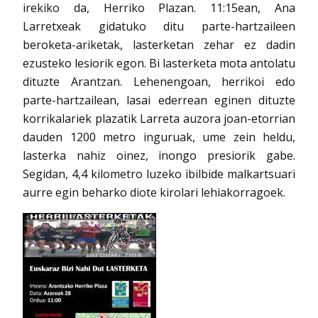
irekiko da, Herriko Plazan. 11:15ean, Ana
Larretxeak gidatuko ditu parte-hartzaileen
beroketa-ariketak, lasterketan zehar ez dadin
ezusteko lesiorik egon. Bi lasterketa mota antolatu
dituzte Arantzan. Lehenengoan, herrikoi edo
parte-hartzailean, lasai ederrean eginen dituzte
korrikalariek plazatik Larreta auzora joan-etorrian
dauden 1200 metro inguruak, ume zein heldu,
lasterka nahiz oinez, inongo presiorik gabe.
Segidan, 4,4 kilometro luzeko ibilbide malkartsuari
aurre egin beharko diote kirolari lehiakorragoek.