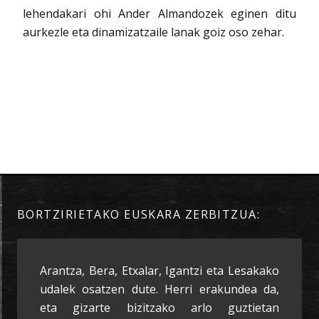
lehendakari ohi Ander Almandozek eginen ditu
aurkezle eta dinamizatzaile lanak goiz oso zehar.
BORTZIRIETAKO EUSKARA ZERBITZUA:
Arantza, Bera, Etxalar, Igantzi eta Lesakako
udalek osatzen dute. Herri erakundea da,
eta gizarte bizitzako arlo guztietan