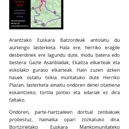
Arantzako Euskara Batzordeak antolatu du
aurtengo lasterketa. Hala ere, herriko eragile
desberdinek ere lagundu dute, modu batera edo
bestera: Gazte Asanbladak, Ekaitza elkarteak eta
eskolako guraso elkarteak. Hain zuzen azken
hauek ostatu txikia muntatuko dute Herriko
Plazan, lasterketa amaitu ondoren denei otamena
eskaintzeko; tortila pintxo eta edariak ez dira
faltako.
Ondoren, parte-hartzaileen dortsal zenbakiak
probestuz, hamaika opari zozkatuko dira.
Bortzirietako Euskara Mankomunitateko