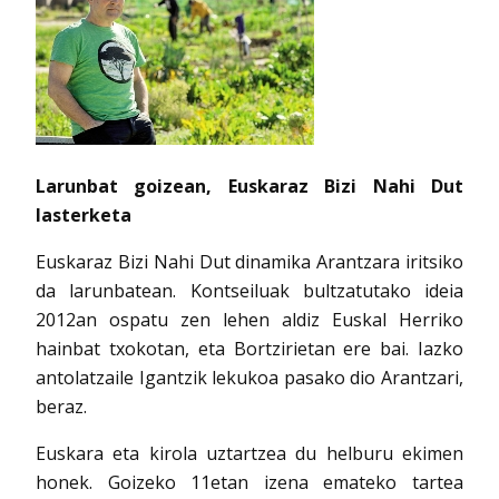
Larunbat goizean, Euskaraz Bizi Nahi Dut
lasterketa
Euskaraz Bizi Nahi Dut dinamika Arantzara iritsiko
da larunbatean. Kontseiluak bultzatutako ideia
2012an ospatu zen lehen aldiz Euskal Herriko
hainbat txokotan, eta Bortzirietan ere bai. Iazko
antolatzaile Igantzik lekukoa pasako dio Arantzari,
beraz.
Euskara eta kirola uztartzea du helburu ekimen
honek. Goizeko 11etan izena emateko tartea