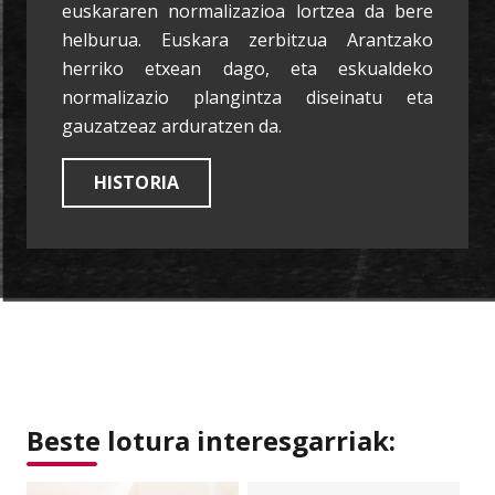
euskararen normalizazioa lortzea da bere
helburua. Euskara zerbitzua Arantzako
herriko etxean dago, eta eskualdeko
normalizazio plangintza diseinatu eta
gauzatzeaz arduratzen da.
HISTORIA
Beste lotura interesgarriak: