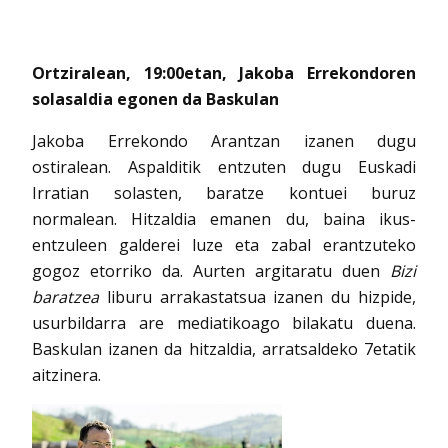
Ortziralean, 19:00etan, Jakoba Errekondoren
solasaldia egonen da Baskulan
Jakoba Errekondo Arantzan izanen dugu
ostiralean. Aspalditik entzuten dugu Euskadi
Irratian solasten, baratze kontuei buruz
normalean. Hitzaldia emanen du, baina ikus-
entzuleen galderei luze eta zabal erantzuteko
gogoz etorriko da. Aurten argitaratu duen
Bizi
baratzea
liburu arrakastatsua izanen du hizpide,
usurbildarra are mediatikoago bilakatu duena.
Baskulan izanen da hitzaldia, arratsaldeko 7etatik
aitzinera.