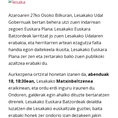
Azaroaren 27ko Osoko Bilkuran, Lesakako Udal
Gobernuak bertan behera utzi zuen indarrean
zegoen Euskara Plana. Lesakako Euskara
Batzordeak larritzat jo zuen Lesakako Udalaren
erabakia, eta herritarren artean ezagutza falta
handia egon daitekeela ikusita, Lesakako Euskara
Plana zer zen eta zertarako balio zuen publikoki
azaltzea erabaki du.
Aurkezpena ortziral honetan izanen da,
abenduak
18, 18:30ean,
Lesakako
Matxinbeltzenea
eraikinean, eta ordu erdi inguru iraunen du.
Ondoren, galderak egin ahalko dituzte bertaratzen
direnek. Lesakako Euskara Batzordeak deialdia
luzatzen die Lesakako euskaltzale guztiei, baita
erabaki honek zer ondorio izan dezakeen jakin