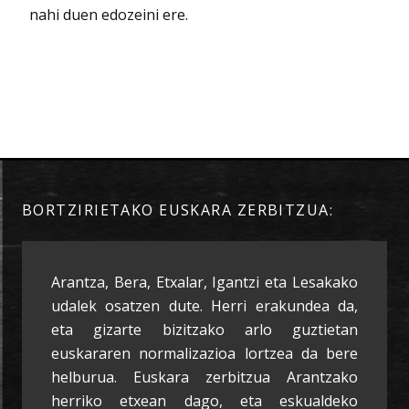
nahi duen edozeini ere.
BORTZIRIETAKO EUSKARA ZERBITZUA:
Arantza, Bera, Etxalar, Igantzi eta Lesakako
udalek osatzen dute. Herri erakundea da,
eta gizarte bizitzako arlo guztietan
euskararen normalizazioa lortzea da bere
helburua. Euskara zerbitzua Arantzako
herriko etxean dago, eta eskualdeko