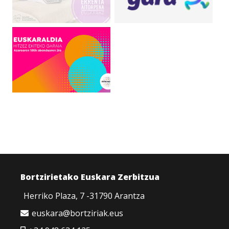
Bortzirietako Euskara Zerbitzua
Herriko Plaza, 7 -31790 Arantza
euskara@bortziriak.eus