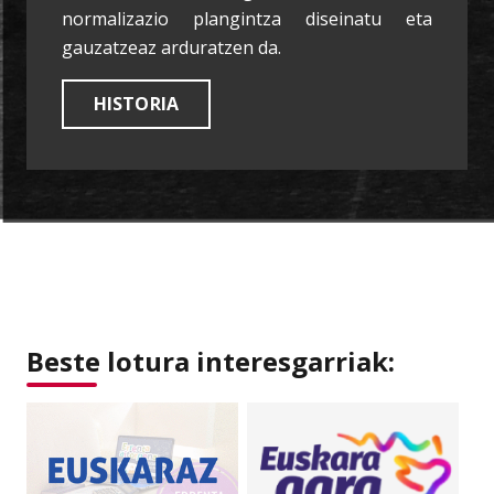
normalizazio plangintza diseinatu eta
gauzatzeaz arduratzen da.
HISTORIA
Beste lotura interesgarriak: