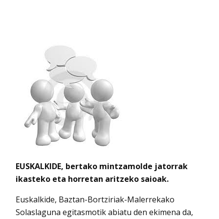
EUSKALKIDE, bertako mintzamolde jatorrak
ikasteko eta horretan aritzeko saioak.
Euskalkide, Baztan-Bortziriak-Malerrekako
Solaslaguna egitasmotik abiatu den ekimena da,