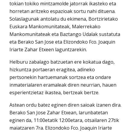
tokian tokiko mintzamolde jatorrak ikasteko eta
horretan aritzeko espazioak sortu nahi dituena.
Solaslagunak antolatu du ekimena, Bortzirietako
Euskara Mankomunitateak, Malerrekako
Mankomunitateak eta Baztango Udalak sustatuta
eta Berako San Jose eta Elizondoko Fco. Joaquin
Iriarte Zahar Etxeen laguntzarekin.
Helburu zabalago batzuetan ere kokatua dago,
hizkuntza portaeran eragitea, adineko
pertsonekin hartuemanak sortzea eta ondare
inmaterialaren eramaleak diren neurrian, hauen
esperientzietaz ikastea, bertzeak bertze.
Astean ordu batez eginen diren saioak izanen dira.
Berako San Jose Zahar Etxean, larunbatetan
eginen da, 11:00etatik 12:00etara, otsailaren 27tik
maiatzaren 7ra. Elizondoko Fco. Joaquin Iriarte