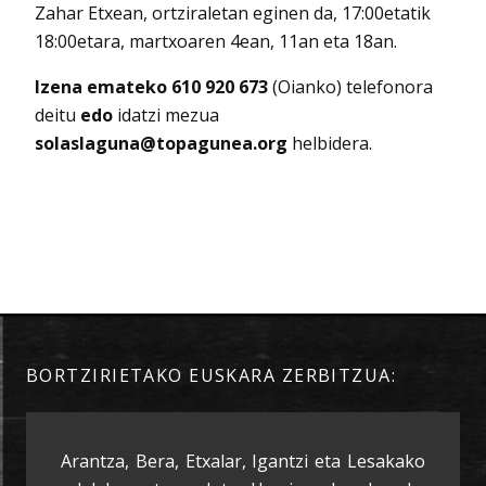
Zahar Etxean, ortziraletan eginen da, 17:00etatik
18:00etara, martxoaren 4ean, 11an eta 18an.
Izena emateko 610 920 673
(Oianko) telefonora
deitu
edo
idatzi mezua
solaslaguna@topagunea.org
helbidera.
BORTZIRIETAKO EUSKARA ZERBITZUA:
Arantza, Bera, Etxalar, Igantzi eta Lesakako