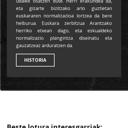
udalek osatzen dute. Herri erakundea da,
eta gizarte bizitzako arlo guztietan
euskararen normalizazioa lortzea da bere
helburua. Euskara zerbitzua Arantzako
herriko etxean dago, eta eskualdeko
normalizazio plangintza diseinatu eta
gauzatzeaz arduratzen da.
HISTORIA
Beste lotura interesgarriak: