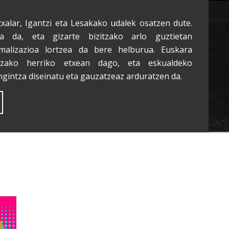
txalar, Igantzi eta Lesakako udalek osatzen dute.
a da, eta gizarte bizitzako arlo guztietan
malizazioa lortzea da bere helburua. Euskara
tzako herriko etxean dago, eta eskualdeko
ngintza diseinatu eta gauzatzeaz arduratzen da.