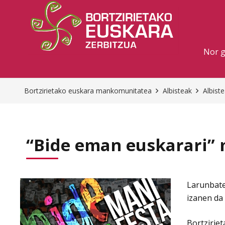
Nor 
Bortzirietako euskara mankomunitatea
Albisteak
Albist
“Bide eman euskarari” 
Larunbate
izanen da
Bortzirie