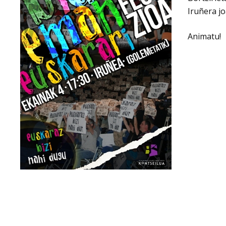
Iruñera jo
Animatu!