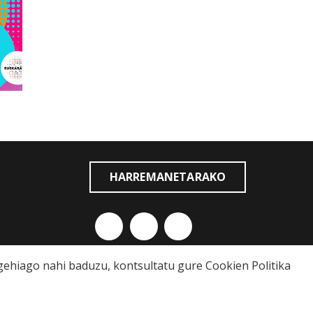
HARREMANETARAKO
o gehiago nahi baduzu, kontsultatu gure
Cookien Politika