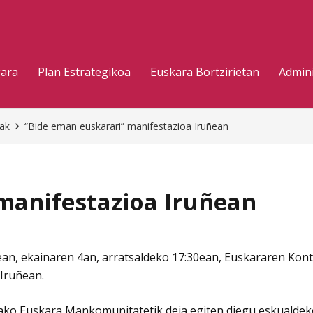
gara
Plan Estrategikoa
Euskara Bortzirietan
Admini
eak
“Bide eman euskarari” manifestazioa Iruñean
manifestazioa Iruñean
an, ekainaren 4an, arratsaldeko 17:30ean, Euskararen Kont
 Iruñean.
tako Euskara Mankomunitatetik deia egiten diegu eskualde