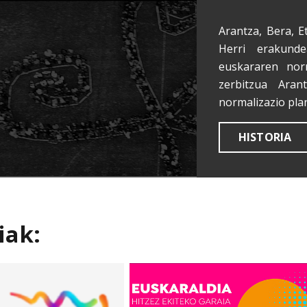
Arantza, Bera, E
Herri erakunde
euskararen nor
zerbitzua Aran
normalizazio pla
HISTORIA
iak: