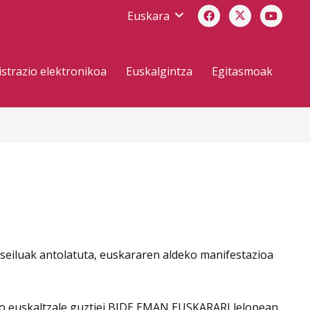
Euskara
strazio elektronikoa
Euskalgintza
Egitasmoak
seiluak antolatuta, euskararen aldeko manifestazioa
ko euskaltzale guztiei BIDE EMAN EUSKARARI lelopean