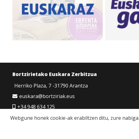
Bortzirietako Euskara Zerbitzua
Herriko Plaza, 7 -31790 Arantza
euskara@bortziriak.eus
+34 948 634 125
680 65 06 50
Webgune honek cookie-ak erabiltzen ditu, zure nabigaz