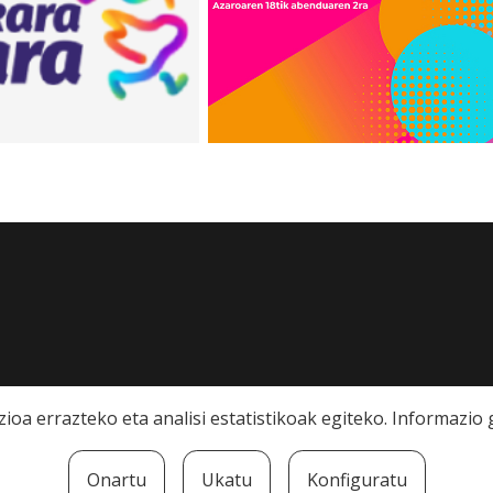
ioa errazteko eta analisi estatistikoak egiteko. Informazi
Onartu
Ukatu
Konfiguratu