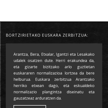
BORTZIRIETAKO EUSKARA ZERBITZUA:
Arantza, Bera, Etxalar, Igantzi eta Lesakako
udalek osatzen dute. Herri erakundea da,
eta gizarte bizitzako arlo guztietan
euskararen normalizazioa lortzea da bere
helburua. Euskara zerbitzua Arantzako
herriko etxean dago, eta eskualdeko
normalizazio plangintza diseinatu eta
gauzatzeaz arduratzen da.