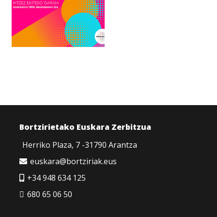
Bortzirietako Euskara Zerbitzua
Herriko Plaza, 7 -31790 Arantza
euskara@bortziriak.eus
+34 948 634 125
680 65 06 50