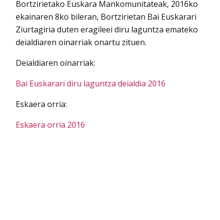
Bortzirietako Euskara Mankomunitateak, 2016ko
ekainaren 8ko bileran, Bortzirietan Bai Euskarari
Ziurtagiria duten eragileei diru laguntza emateko
deialdiaren oinarriak onartu zituen.
Deialdiaren oinarriak:
Bai Euskarari diru laguntza deialdia 2016
Eskaera orria:
Eskaera orria 2016