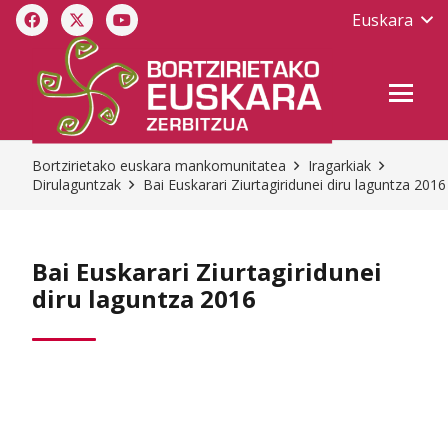
Euskara
Bortzirietako euskara mankomunitatea
Iragarkiak
Dirulaguntzak
Bai Euskarari Ziurtagiridunei diru laguntza 2016
Bai Euskarari Ziurtagiridunei
diru laguntza 2016