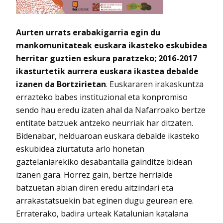
Aurten urrats erabakigarria egin du
mankomunitateak euskara ikasteko eskubidea
herritar guztien eskura paratzeko; 2016-2017
ikasturtetik aurrera euskara ikastea debalde
izanen da Bortzirietan
. Euskararen irakaskuntza
errazteko babes instituzional eta konpromiso
sendo hau eredu izaten ahal da Nafarroako bertze
entitate batzuek antzeko neurriak har ditzaten.
Bidenabar, helduaroan euskara debalde ikasteko
eskubidea ziurtatuta arlo honetan
gaztelaniarekiko desabantaila gainditze bidean
izanen gara. Horrez gain, bertze herrialde
batzuetan abian diren eredu aitzindari eta
arrakastatsuekin bat eginen dugu geurean ere.
Erraterako, badira urteak Katalunian katalana