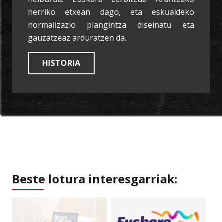
herriko etxean dago, eta eskualdeko
normalizazio plangintza diseinatu eta
gauzatzeaz arduratzen da.
HISTORIA
Beste lotura interesgarriak: