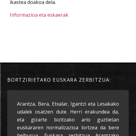
ikastea doakoa dela.
Informazioa eta eskaerak
BORTZIRIETAKO EUSKARA ZERBITZUA:
Arantza, Bera, Etxalar, Igantzi eta Lesakako
udalek osatzen dute. Herri erakundea da,
eta gizarte bizitzako arlo guztietan
euskararen normalizazioa lortzea da bere
helburua. Euskara zerbitzua Arantzako