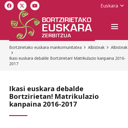
Euskara
Bortzirietako euskara mankomunitatea
Albisteak
Albisteak
Ikasi euskara debalde Bortzirietan! Matrikulazio kanpaina 2016-
2017
Ikasi euskara debalde
Bortzirietan! Matrikulazio
kanpaina 2016-2017