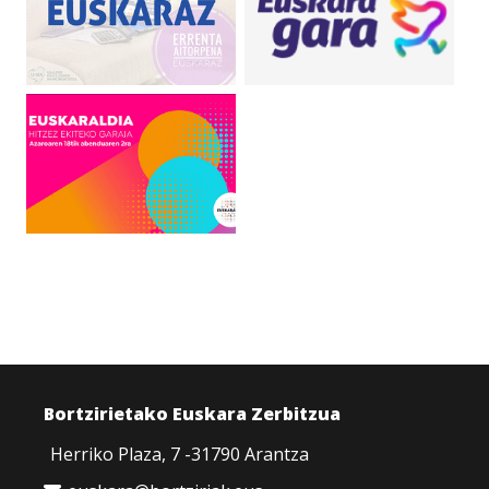
Bortzirietako Euskara Zerbitzua
Herriko Plaza, 7 -31790 Arantza