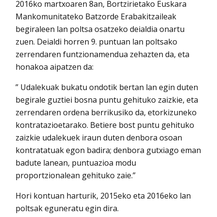
2016ko martxoaren 8an, Bortzirietako Euskara
Mankomunitateko Batzorde Erabakitzaileak
begiraleen lan poltsa osatzeko deialdia onartu
zuen. Deialdi horren 9. puntuan lan poltsako
zerrendaren funtzionamendua zehazten da, eta
honakoa aipatzen da:
” Udalekuak bukatu ondotik bertan lan egin duten
begirale guztiei bosna puntu gehituko zaizkie, eta
zerrendaren ordena berrikusiko da, etorkizuneko
kontratazioetarako. Betiere bost puntu gehituko
zaizkie udalekuek iraun duten denbora osoan
kontratatuak egon badira; denbora gutxiago eman
badute lanean, puntuazioa modu
proportzionalean gehituko zaie.”
Hori kontuan harturik, 2015eko eta 2016eko lan
poltsak eguneratu egin dira.