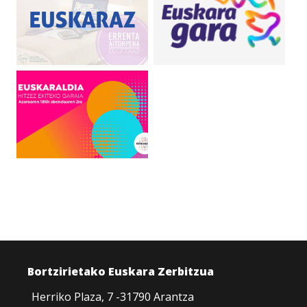
Bortzirietako Euskara Zerbitzua
Herriko Plaza, 7 -31790 Arantza