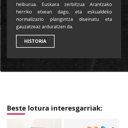
helburua. Euskara zerbitzua Arantzako
herriko etxean dago, eta eskualdeko
normalizazio plangintza diseinatu eta
gauzatzeaz arduratzen da.
HISTORIA
Beste lotura interesgarriak: