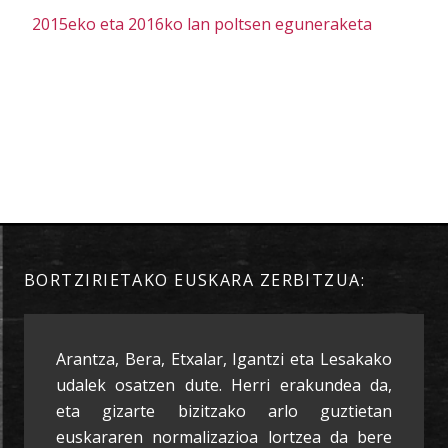
2015eko eta 2016ko lan poltsen eguneraketa
BORTZIRIETAKO EUSKARA ZERBITZUA:
Arantza, Bera, Etxalar, Igantzi eta Lesakako
udalek osatzen dute. Herri erakundea da,
eta gizarte bizitzako arlo guztietan
euskararen normalizazioa lortzea da bere