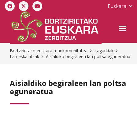
Euskara
Bortzirietako euskara mankomunitatea
Iragarkiak
Lan eskaintzak
Aisialdiko begiraleen lan poltsa eguneratua
Aisialdiko begiraleen lan poltsa
eguneratua