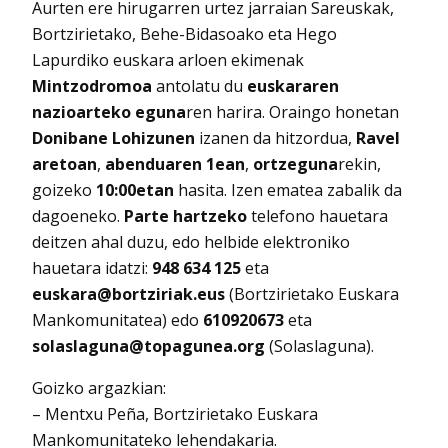
Aurten ere hirugarren urtez jarraian Sareuskak,
Bortzirietako, Behe-Bidasoako eta Hego
Lapurdiko euskara arloen ekimenak
Mintzodromoa
antolatu du
euskararen
nazioarteko eguna
ren harira. Oraingo honetan
Donibane Lohizunen
izanen da hitzordua,
Ravel
aretoan
,
abenduaren 1ean
,
ortzeguna
rekin,
goizeko
10:00etan
hasita. Izen ematea zabalik da
dagoeneko.
Parte hartzeko
telefono hauetara
deitzen ahal duzu, edo helbide elektroniko
hauetara idatzi:
948 634 125
eta
euskara@bortziriak.eus
(Bortzirietako Euskara
Mankomunitatea) edo
610920673
eta
solaslaguna@topagunea.org
(Solaslaguna).
Goizko argazkian:
– Mentxu Peña, Bortzirietako Euskara
Mankomunitateko lehendakaria.