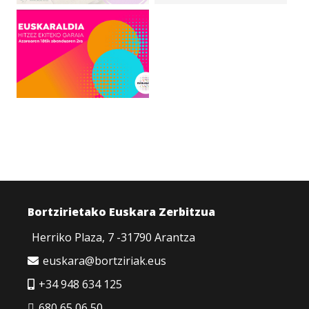
Bortzirietako Euskara Zerbitzua
Herriko Plaza, 7 -31790 Arantza
euskara@bortziriak.eus
+34 948 634 125
680 65 06 50