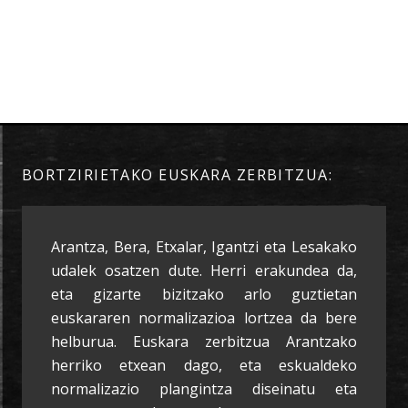
BORTZIRIETAKO EUSKARA ZERBITZUA:
Arantza, Bera, Etxalar, Igantzi eta Lesakako
udalek osatzen dute. Herri erakundea da,
eta gizarte bizitzako arlo guztietan
euskararen normalizazioa lortzea da bere
helburua. Euskara zerbitzua Arantzako
herriko etxean dago, eta eskualdeko
normalizazio plangintza diseinatu eta