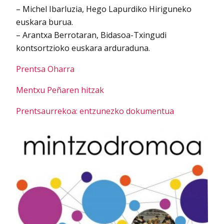
– Michel Ibarluzia, Hego Lapurdiko Hiriguneko
euskara burua.
– Arantxa Berrotaran, Bidasoa-Txingudi
kontsortzioko euskara arduraduna.
Prentsa Oharra
Mentxu Peñaren hitzak
Prentsaurrekoa: entzunezko dokumentua