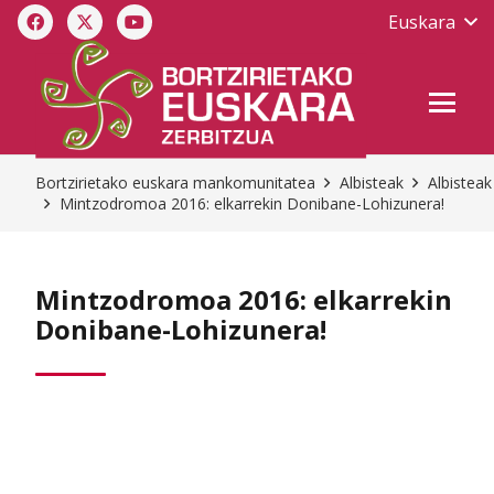
Euskara
Bortzirietako euskara mankomunitatea
Albisteak
Albisteak
Mintzodromoa 2016: elkarrekin Donibane-Lohizunera!
Mintzodromoa 2016: elkarrekin
Donibane-Lohizunera!