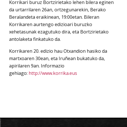
Korrikari buruz Bortzirietako lehen bilera eginen
da urtarrilaren 26an, ortzegunarekin, Berako
Beralandeta eraikinean, 19:00etan. Bileran
Korrikaren aurtengo edizioari buruzko
xehetasunak ezagutuko dira, eta Bortzirietako
antolaketa finkatuko da.
Korrikaren 20. edizio hau Otxandion hasiko da
martxoaren 30ean, eta Iruñean bukatuko da,
apirilaren 9an. Informazio
gehiago:
http://www.korrika.eus