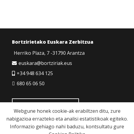
Bortzirietako Euskara Zerbitzua
Herriko Plaza, 7 -31790 Arantza
euskara@bortziriak.eus
+34 948 634 125
680 65 06 50
HARREMANETARAKO
Webgune honek cookie-ak erabiltzen ditu, zure
nabigazioa errazteko eta analisi estatistikoak egiteko.
Informazio gehiago nahi baduzu, kontsultatu gure