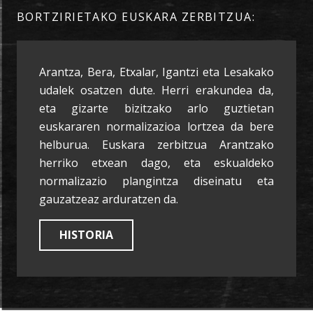
BORTZIRIETAKO EUSKARA ZERBITZUA:
Arantza, Bera, Etxalar, Igantzi eta Lesakako
udalek osatzen dute. Herri erakundea da,
eta gizarte bizitzako arlo guztietan
euskararen normalizazioa lortzea da bere
helburua. Euskara zerbitzua Arantzako
herriko etxean dago, eta eskualdeko
normalizazio plangintza diseinatu eta
gauzatzeaz arduratzen da.
HISTORIA