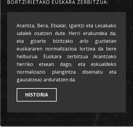
BORTZIRIETAKO EUSKARA ZERBITZUA:
Arantza, Bera, Etxalar, Igantzi eta Lesakako
udalek osatzen dute. Herri erakundea da,
eta gizarte bizitzako arlo guztietan
euskararen normalizazioa lortzea da bere
helburua. Euskara zerbitzua Arantzako
herriko etxean dago, eta eskualdeko
normalizazio plangintza diseinatu eta
gauzatzeaz arduratzen da.
HISTORIA