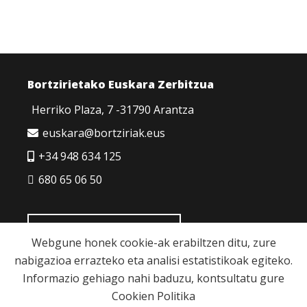
Bortzirietako Euskara Zerbitzua
Herriko Plaza, 7 -31790 Arantza
euskara@bortziriak.eus
+34 948 634 125
680 65 06 50
HARREMANETARAKO
Webgune honek cookie-ak erabiltzen ditu, zure
nabigazioa errazteko eta analisi estatistikoak egiteko.
Informazio gehiago nahi baduzu, kontsultatu gure
Cookien Politika