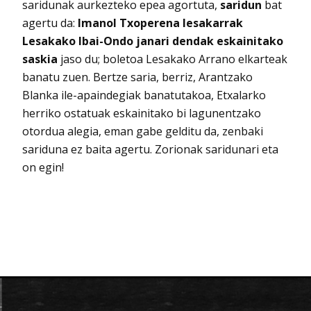
saridunak aurkezteko epea agortuta,
saridun
bat
agertu da:
Imanol Txoperena lesakarrak
Lesakako Ibai-Ondo janari dendak eskainitako
saskia
jaso du; boletoa Lesakako Arrano elkarteak
banatu zuen. Bertze saria, berriz, Arantzako
Blanka ile-apaindegiak banatutakoa, Etxalarko
herriko ostatuak eskainitako bi lagunentzako
otordua alegia, eman gabe gelditu da, zenbaki
sariduna ez baita agertu. Zorionak saridunari eta
on egin!