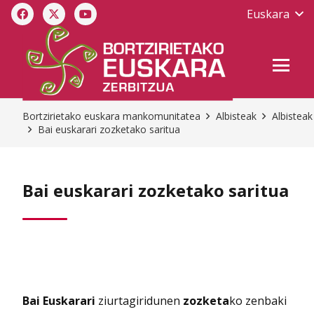
Euskara
Bortzirietako euskara mankomunitatea
Albisteak
Albisteak
Bai euskarari zozketako saritua
Bai euskarari zozketako saritua
Bai Euskarari
ziurtagiridunen
zozketa
ko zenbaki