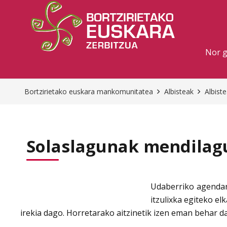
Nor 
Bortzirietako euskara mankomunitatea
Albisteak
Albist
Solaslagunak mendilag
Udaberriko agendari
itzulixka egiteko el
irekia dago. Horretarako aitzinetik izen eman behar d