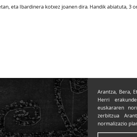
tan, eta Ibardinera kotxez joanen dira. Handik abiatuta, 3
Arantza, Bera, E
Herri erakunde
euskararen nor
zerbitzua Aran
normalizazio pla