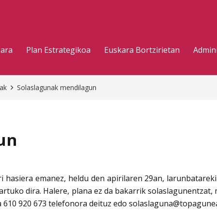
gara
Plan Estrategikoa
Euskara Bortzirietan
Admini
eak
Solaslagunak mendilagun
un
 hasiera emanez, heldu den apirilaren 29an, larunbatareki
kartuko dira. Halere, plana ez da bakarrik solaslagunentzat,
a 610 920 673 telefonora deituz edo solaslaguna@topagunea.