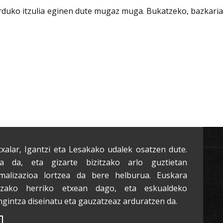
 orduko itzulia eginen dute mugaz muga. Bukatzeko, bazkaria
txalar, Igantzi eta Lesakako udalek osatzen dute.
a da, eta gizarte bizitzako arlo guztietan
malizazioa lortzea da bere helburua. Euskara
tzako herriko etxean dago, eta eskualdeko
ngintza diseinatu eta gauzatzeaz arduratzen da.