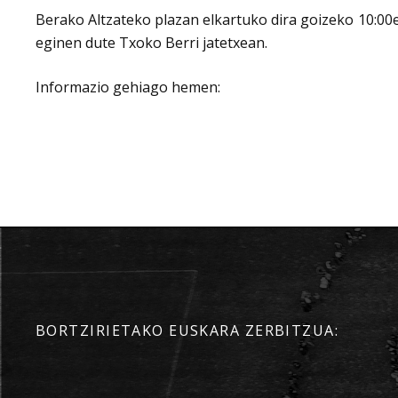
Berako Altzateko plazan elkartuko dira goizeko 10:00e
eginen dute Txoko Berri jatetxean.
Informazio gehiago hemen:
BORTZIRIETAKO EUSKARA ZERBITZUA: