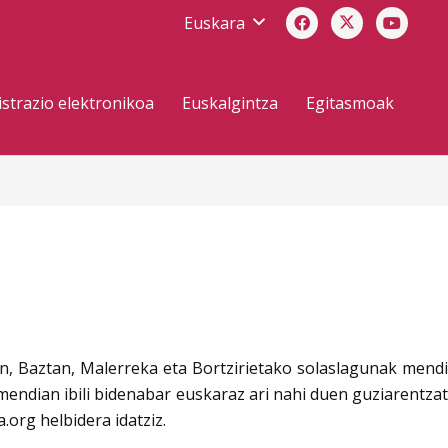
Euskara
strazio elektronikoa
Euskalgintza
Egitasmoak
n, Baztan, Malerreka eta Bortzirietako solaslagunak mendi
 mendian ibili bidenabar euskaraz ari nahi duen guziarentzat
org helbidera idatziz.