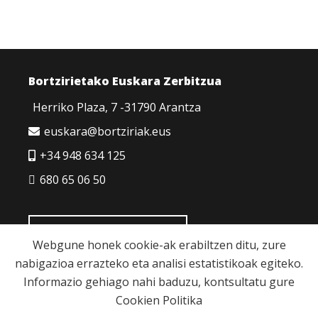
Bortzirietako Euskara Zerbitzua
Herriko Plaza, 7 -31790 Arantza
euskara@bortziriak.eus
+34 948 634 125
680 65 06 50
HARREMANETARAKO
Webgune honek cookie-ak erabiltzen ditu, zure
nabigazioa errazteko eta analisi estatistikoak egiteko.
Informazio gehiago nahi baduzu, kontsultatu gure
Cookien Politika