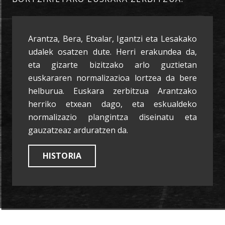
Arantza, Bera, Etxalar, Igantzi eta Lesakako
udalek osatzen dute. Herri erakundea da,
eta gizarte bizitzako arlo guztietan
euskararen normalizazioa lortzea da bere
helburua. Euskara zerbitzua Arantzako
herriko etxean dago, eta eskualdeko
normalizazio plangintza diseinatu eta
gauzatzeaz arduratzen da.
HISTORIA