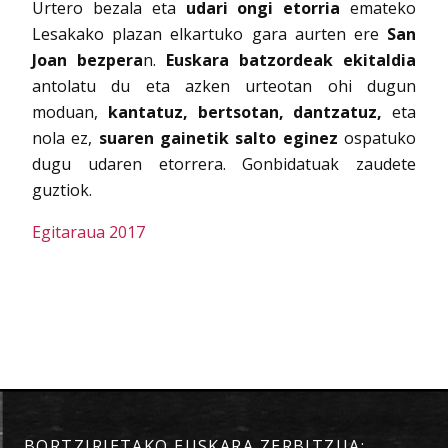
Urtero bezala eta
udari ongi etorria
emateko
Lesakako plazan elkartuko gara aurten ere
San
Joan bezpera
n.
Euskara batzordeak ekitaldia
antolatu du eta azken urteotan ohi dugun
moduan,
kantatuz, bertsotan, dantzatuz,
eta
nola ez,
suaren gainetik salto eginez
ospatuko
dugu udaren etorrera. Gonbidatuak zaudete
guztiok.
Egitaraua 2017
BORTZIRIETAKO EUSKARA ZERBITZUA: