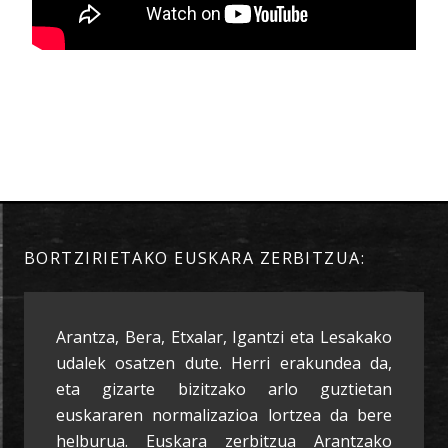
BORTZIRIETAKO EUSKARA ZERBITZUA:
Arantza, Bera, Etxalar, Igantzi eta Lesakako
udalek osatzen dute. Herri erakundea da,
eta gizarte bizitzako arlo guztietan
euskararen normalizazioa lortzea da bere
helburua. Euskara zerbitzua Arantzako