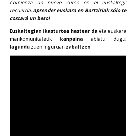
Comienza un nuevo curso en el euskaltegi:
recuerda,
aprender euskara en Bortziriak sólo te
costará un beso!
Euskaltegian ikasturtea hastear da
eta euskara
mankomunitatetik
kanpaina
abiatu dugu;
lagundu
zuen inguruan
zabaltzen
.