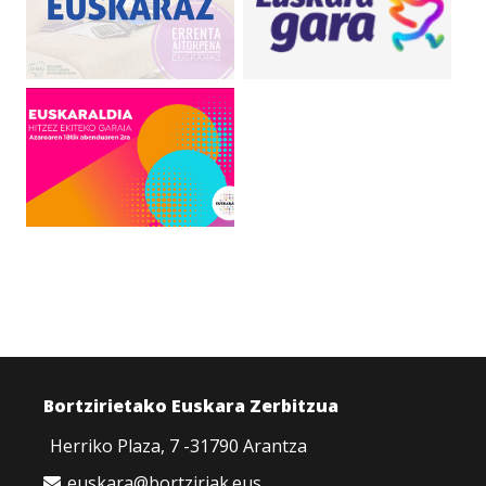
Bortzirietako Euskara Zerbitzua
Herriko Plaza, 7 -31790 Arantza
euskara@bortziriak.eus