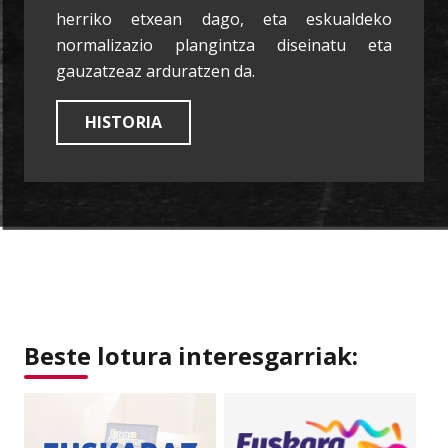
herriko etxean dago, eta eskualdeko
normalizazio plangintza diseinatu eta
gauzatzeaz arduratzen da.
HISTORIA
Beste lotura interesgarriak: