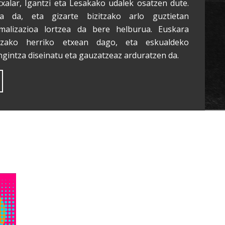
txalar, Igantzi eta Lesakako udalek osatzen dute.
a da, eta gizarte bizitzako arlo guztietan
malizazioa lortzea da bere helburua. Euskara
tzako herriko etxean dago, eta eskualdeko
ngintza diseinatu eta gauzatzeaz arduratzen da.