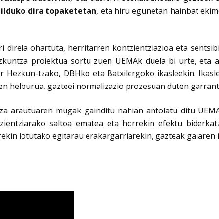
bilduko dira topaketetan
, eta hiru egunetan hainbat ekim
 direla ohartuta, herritarren kontzientziazioa eta sentsi
kuntza proiektua sortu zuen UEMAk duela bi urte, eta a
r Hezkun-tzako, DBHko eta Batxilergoko ikasleekin. Ikasl
 helburua, gazteei normalizazio prozesuan duten garrantz
za arautuaren mugak gainditu nahian antolatu ditu UEMAK
ntzientziarako saltoa ematea eta horrekin efektu biderka
arekin lotutako egitarau erakargarriarekin, gazteak gaiaren