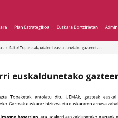
gara
Plan Estrategikoa
Euskara Bortzirietan
Admini
eak
Salto! Topaketak, udalerri euskaldunetako gazteentzat
erri euskaldunetako gaztee
te Topaketak antolatu ditu UEMAk, gazteak euskal hiz
eko. Gazteak euskaraz bizitzea eta euskararen arnasa zabal
 Itxaspe baserrian
, eta udalerri euskaldunetako gazteek 