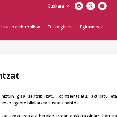
Euskara
strazio elektronikoa
Euskalgintza
Egitasmoak
ntzat
tun gisa sentsibilizatu, kontzientziatu, aktibatu eta
tzeko agente bilakatzea sustatu nahi da.
elkar ezagutzea eta beraien artean euskara oinarri hartut