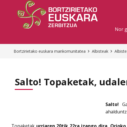
Nor 
Bortzirietako euskara mankomunitatea
Albisteak
Albist
Salto! Topaketak, udal
Salto!
Gaz
ahalduntz
Topaketak
urriaren 20tik 22ra izango dira, Orioko