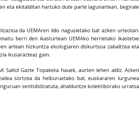
en eta ekitalditan hartuko dute parte lagunartean, begiral
bilizazioa da UEMAren ildo nagusietako bat azken urteotan.
maitu berri den ikasturtean UEMAko herrietako ikastetxe
een artean hizkuntza ekologiaren diskurtsoa zabaltzea eta
ia ikusarazteaz gain.
 Salto! Gazte Topaketa hauek, aurten lehen aldiz. Azken
tzailea sortzea da helburuetako bat, euskararen lurgunea
 inguruan sentsibilizatuta, ahalduntze kolektiborako urratsa