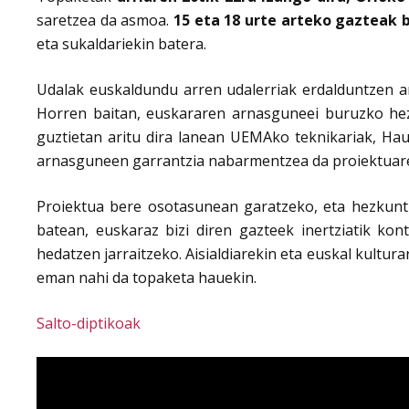
saretzea da asmoa.
15 eta 18 urte arteko gazteak 
eta sukaldariekin batera.
Udalak euskaldundu arren udalerriak erdalduntzen ari
Horren baitan, euskararen arnasguneei buruzko hez
guztietan aritu dira lanean UEMAko teknikariak, Hau
arnasguneen garrantzia nabarmentzea da proiektuaren
Proiektua bere osotasunean garatzeko, eta hezkunt
batean, euskaraz bizi diren gazteek inertziatik ko
hedatzen jarraitzeko. Aisialdiarekin eta euskal kultur
eman nahi da topaketa hauekin.
Salto-diptikoak