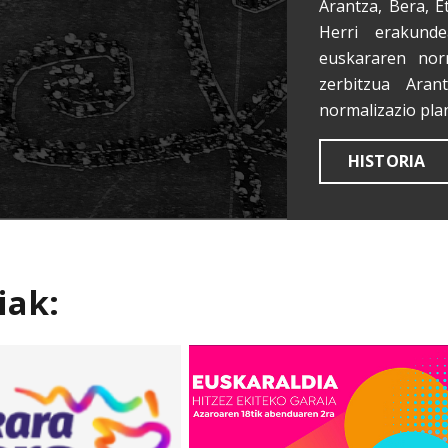
Arantza, Bera, E
Herri erakunde
euskararen nor
zerbitzua Aran
normalizazio pla
HISTORIA
iak: