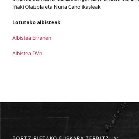
Iñaki Olaizola eta Nuria Cano ikasleak.
Lotutako albisteak
Albistea Erranen
Albistea DVn
BORTZIRIETAKO EUSKARA ZERBITZUA: