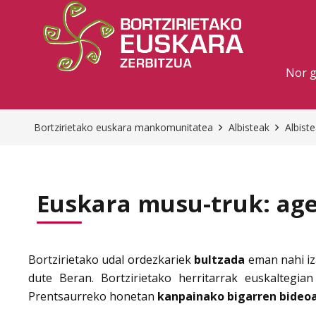
Nor 
Bortzirietako euskara mankomunitatea
Albisteak
Albist
Euskara musu-truk: age
Bortzirietako udal ordezkariek
bultzada
eman nahi iz
dute Beran. Bortzirietako herritarrak euskaltegia
Prentsaurreko honetan
kanpainako bigarren bideo