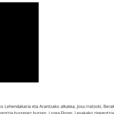
Lehendakaria eta Arantzako alkatea, Josu Iratzoki, Berako
egotzia hurrenez hurren, Lorea Flores, Lesakako zinegotzia,