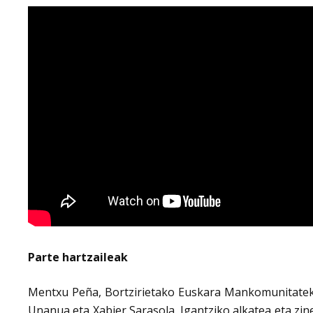
Parte hartzaileak
Mentxu Peña, Bortzirietako Euskara Mankomunitateko 
Unanua eta Xabier Sarasola, Igantziko alkatea eta zin