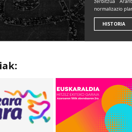
zerbitzua Aran
normalizazio pla
HISTORIA
iak: