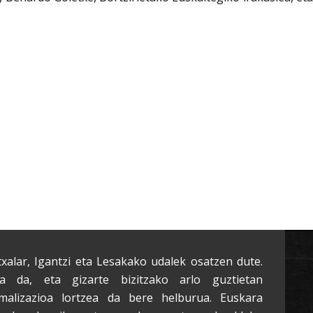
txalar, Igantzi eta Lesakako udalek osatzen dute.
a da, eta gizarte bizitzako arlo guztietan
malizazioa lortzea da bere helburua. Euskara