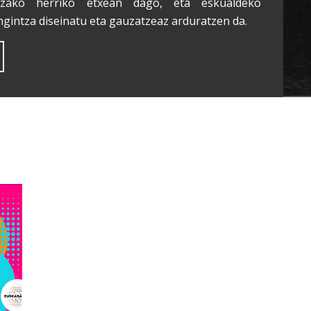
tzako herriko etxean dago, eta eskualdeko
ngintza diseinatu eta gauzatzeaz arduratzen da.