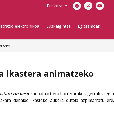
Euskara
strazio elektronikoa
Euskalgintza
Egitasmoak
matzeko
a ikastera animatzeko
ostará un beso
kanpainari, eta horretarako agerraldia egi
uskara debalde ikasteko aukera dutela azpimarratu ere.