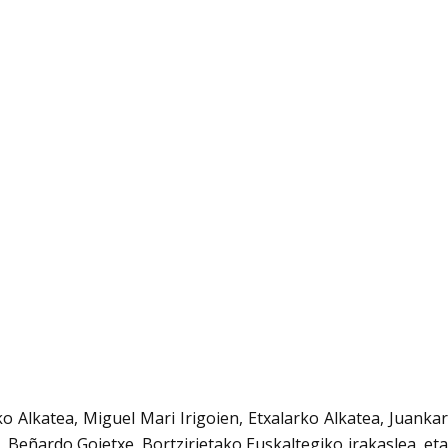
 Alkatea, Miguel Mari Irigoien, Etxalarko Alkatea, Juankar
 Beñardo Goietxe, Bortzirietako Euskaltegiko irakaslea, eta