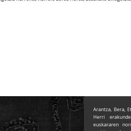
Arantza, Bera, E
Herri erakunde
euskararen nor