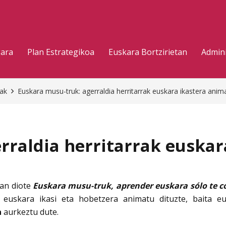
gara
Plan Estrategikoa
Euskara Bortzirietan
Admini
eak
Euskara musu-truk: agerraldia herritarrak euskara ikastera ani
rraldia herritarrak euskar
an diote
Euskara musu-truk, aprender euskara sólo te c
n euskara ikasi eta hobetzera animatu dituzte, baita e
a
aurkeztu dute.