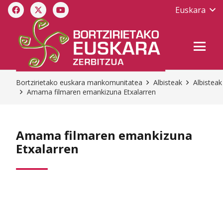
Euskara
Bortzirietako euskara mankomunitatea
Albisteak
Albisteak
Amama filmaren emankizuna Etxalarren
Amama filmaren emankizuna
Etxalarren