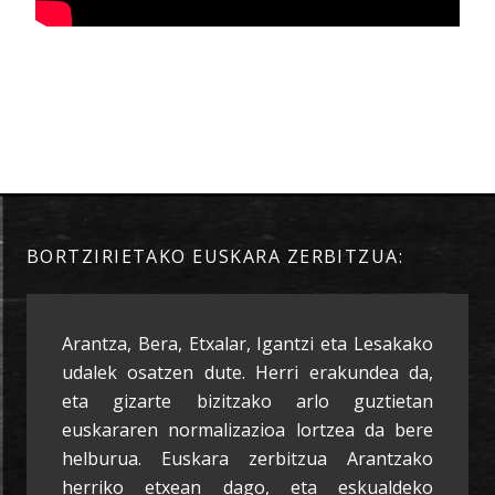
BORTZIRIETAKO EUSKARA ZERBITZUA:
Arantza, Bera, Etxalar, Igantzi eta Lesakako
udalek osatzen dute. Herri erakundea da,
eta gizarte bizitzako arlo guztietan
euskararen normalizazioa lortzea da bere
helburua. Euskara zerbitzua Arantzako
herriko etxean dago, eta eskualdeko