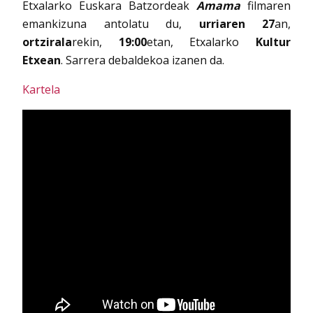
Etxalarko Euskara Batzordeak
Amama
filmaren
emankizuna antolatu du,
urriaren 27
an,
ortzirala
rekin,
19:00
etan, Etxalarko
Kultur
Etxean
. Sarrera debaldekoa izanen da.
Kartela