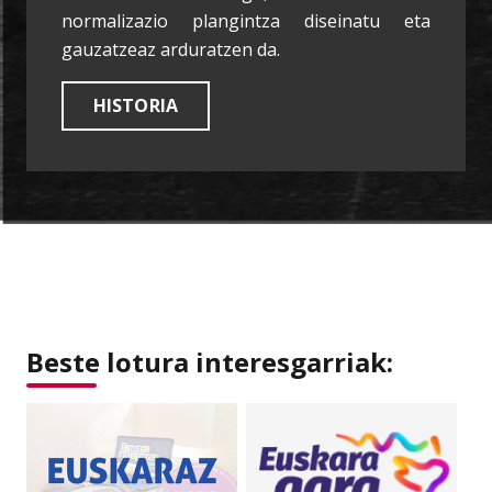
normalizazio plangintza diseinatu eta
gauzatzeaz arduratzen da.
HISTORIA
Beste lotura interesgarriak: