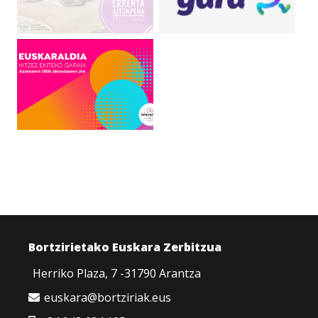
Bortzirietako Euskara Zerbitzua
Herriko Plaza, 7 -31790 Arantza
euskara@bortziriak.eus