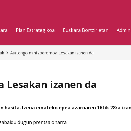
gara
Plan Estrategikoa
Euskara Bortzirietan
Admini
eak
Aurtengo mintzodromoa Lesakan izanen da
 Lesakan izanen da
n hasita. Izena emateko epea azaroaren 16tik 28ra izan
abaldu dugun prentsa oharra: