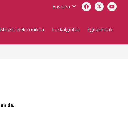
Euskara
strazio elektronikoa
Euskalgintza
Egitasmoak
en da.