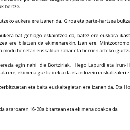
ak bertze.
utzeko aukera ere izanen da. Giroa eta parte-hartzea bultz
kera bat gehiago eskaintzea da, batez ere euskara ikasten
a ere bilatzen da ekimenarekin. Izan ere, Mintzodromoa
Eta modu honetan euskaldun zahar eta berrien arteko igurtz
zia egin nahi die Bortziriak, Hego Lapurdi eta Irun-Hond
la ere, ekimena guztiz irekia da eta edozein euskaltzaleri 
erbitzuetan eta baita euskaltegietan ere izanen da, Eta H
da azaroaren 16-28a bitartean eta ekimena doakoa da.