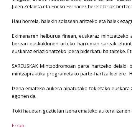
Julen Zelaieta eta Eneko Fernadez bertsolariak bertze
Hau horrela, haiekin solasean aritzeko eta haiek ezag
Ekimenaren helburua finean, euskaraz mintzatzeko au
berean euskaldunen arteko harreman sareak ehuntze
euskaraz erlazionatzeko joera biderkatu baitaiteke. 
SAREUSKAK Mintzodromoan parte hartzeko deialdi bere
mintzapraktika programetako parte-hartzaileei ere. Ha
Izena emateko aukera aipatutako tokietako euskara z
egonen da.
Toki hauetan guztietan izena emateko aukera izanen 
Erran