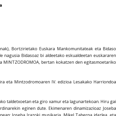
a
nak), Bortzirietako Euskara Mankomunitateak eta Bidaso
 nagusia Bidasoaz bi aldeetako eskualdeetan euskararen
te eta MINTZODROMOA, bertan kokatzen den egitasmoetariko
ra eta Mintzodromoaren IV. edizioa Lesakako Harriondoa
ko taldetxoetan eta giro xamur eta lagunartekoan. Hiru gai
erdinarekin eginen dute. Ekimenaren dinamizazioaz Joseba
an: Joseba Irazoki musikaria, Mikel Taberna idazlea, eta