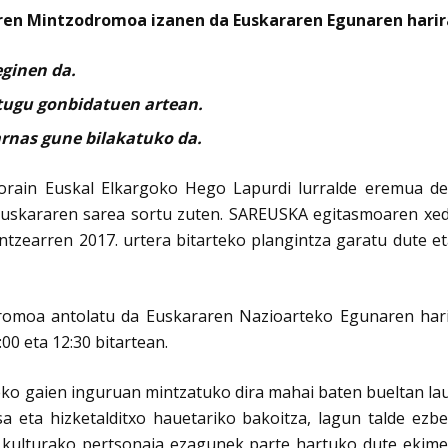
ren Mintzodromoa izanen da Euskararen Egunaren harir
eginen da.
tugu gonbidatuen artean.
rnas gune bilakatuko da.
orain Euskal Elkargoko Hego Lapurdi lurralde eremua de
skararen sarea sortu zuten. SAREUSKA egitasmoaren xede
 lantzearren 2017. urtera bitarteko plangintza garatu du
omoa antolatu da Euskararen Nazioarteko Egunaren hari
0 eta 12:30 bitartean.
ko gaien inguruan mintzatuko dira mahai baten bueltan lau
a eta hizketalditxo hauetariko bakoitza, lagun talde ezb
kulturako pertsonaia ezagunek parte hartuko dute ekimene