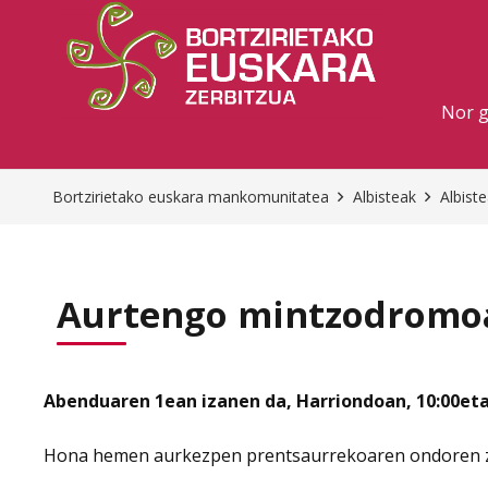
Nor 
Bortzirietako euskara mankomunitatea
Albisteak
Albist
Aurtengo mintzodromoa
Abenduaren 1ean izanen da, Harriondoan, 10:00eta
Hona hemen aurkezpen prentsaurrekoaren ondoren z