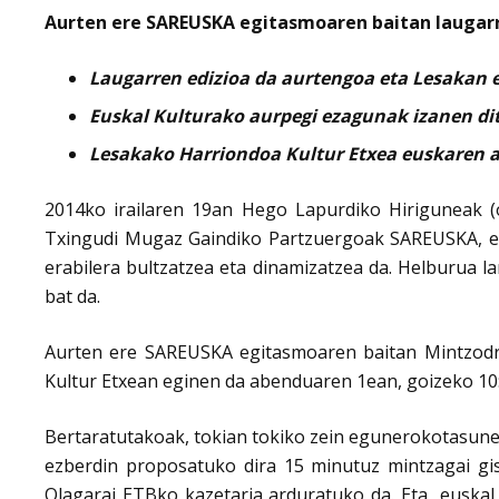
Aurten ere SAREUSKA egitasmoaren baitan laugar
Laugarren edizioa da aurtengoa eta Lesakan 
Euskal Kulturako aurpegi ezagunak izanen di
Lesakako Harriondoa Kultur Etxea euskaren a
2014ko irailaren 19an Hego Lapurdiko Hiriguneak (
Txingudi Mugaz Gaindiko Partzuergoak SAREUSKA, eu
erabilera bultzatzea eta dinamizatzea da. Helburua
bat da.
Aurten ere SAREUSKA egitasmoaren baitan Mintzodr
Kultur Etxean eginen da abenduaren 1ean, goizeko 10:0
Bertaratutakoak, tokian tokiko zein egunerokotasune
ezberdin proposatuko dira 15 minutuz mintzagai gis
Olagarai ETBko kazetaria arduratuko da. Eta euskal 