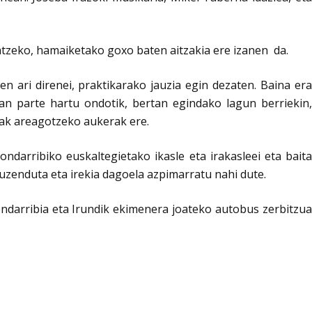
atzeko, hamaiketako goxo baten aitzakia ere izanen da.
 ari direnei, praktikarako jauzia egin dezaten. Baina era
n parte hartu ondotik, bertan egindako lagun berriekin,
iak areagotzeko aukerak ere.
arribiko euskaltegietako ikasle eta irakasleei eta baita
zuzenduta eta irekia dagoela azpimarratu nahi dute.
ondarribia eta Irundik ekimenera joateko autobus zerbitzua