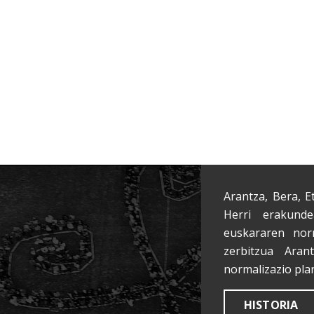
Arantza, Bera, E
Herri erakunde
euskararen nor
zerbitzua Aran
normalizazio pla
HISTORIA