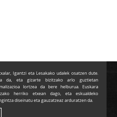
txalar, Igantzi eta Lesakako udalek osatzen dute.
a da, eta gizarte bizitzako arlo guztietan
malizazioa lortzea da bere helburua. Euskara
tzako herriko etxean dago, eta eskualdeko
ngintza diseinatu eta gauzatzeaz arduratzen da.