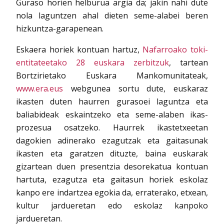
Guraso horien helburua argia da; jakin nahi dute
nola laguntzen ahal dieten seme-alabei beren
hizkuntza-garapenean.
Eskaera horiek kontuan hartuz,
Nafarroako toki-
entitateetako 28 euskara zerbitzuk
, tartean
Bortzirietako Euskara Mankomunitateak,
www.era.eus
webgunea sortu dute, euskaraz
ikasten duten haurren gurasoei laguntza eta
baliabideak eskaintzeko eta seme-alaben ikas-
prozesua osatzeko. Haurrek ikastetxeetan
dagokien adinerako ezagutzak eta gaitasunak
ikasten eta garatzen dituzte, baina euskarak
gizartean duen presentzia desorekatua kontuan
hartuta, ezagutza eta gaitasun horiek eskolaz
kanpo ere indartzea egokia da, erraterako, etxean,
kultur jardueretan edo eskolaz kanpoko
jardueretan.