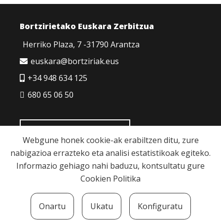
Bortzirietako Euskara Zerbitzua
Herriko Plaza, 7 -31790 Arantza
euskara@bortziriak.eus
+34 948 634 125
680 65 06 50
HARREMANETARAKO
Webgune honek cookie-ak erabiltzen ditu, zure
nabigazioa errazteko eta analisi estatistikoak egiteko.
Informazio gehiago nahi baduzu, kontsultatu gure
Cookien Politika
Cookie politika
|
Pribatutasun politika
|
Lege
Onartu
Ukatu
Konfiguratu
oharra