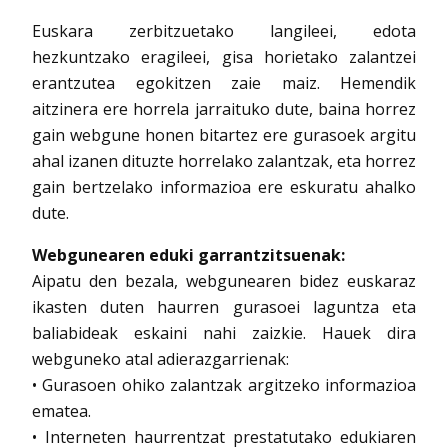
Euskara zerbitzuetako langileei, edota
hezkuntzako eragileei, gisa horietako zalantzei
erantzutea egokitzen zaie maiz. Hemendik
aitzinera ere horrela jarraituko dute, baina horrez
gain webgune honen bitartez ere gurasoek argitu
ahal izanen dituzte horrelako zalantzak, eta horrez
gain bertzelako informazioa ere eskuratu ahalko
dute.
Webgunearen eduki garrantzitsuenak:
Aipatu den bezala, webgunearen bidez euskaraz
ikasten duten haurren gurasoei laguntza eta
baliabideak eskaini nahi zaizkie. Hauek dira
webguneko atal adierazgarrienak:
• Gurasoen ohiko zalantzak argitzeko informazioa
ematea.
• Interneten haurrentzat prestatutako edukiaren