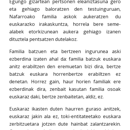
Egungo gizartean pertsonen eleaniztasuna gero
eta gehiago baloratzen den testuinguruan,
Nafarroako familia askok aukeratzen du
euskarazko irakaskuntza, horrela bere seme-
alabek etorkizunean aukera gehiago izanen
dituztela pentsatzen dutelakoz.
Familia batzuen eta bertzeen ingurunea aski
ezberdina izaten ahal da: familia batzuk euskara
anitz erabiltzen den eremuetan bizi dira, bertze
batzuk euskara horrenbertze erabiltzen ez
denetan. Horrez gain, haur horien familiak ere
ezberdinak dira, zenbait kasutan familia osoak
euskaraz daki, bertze zenbaitetan, aldiz, ez.
Euskaraz ikasten duten haurren guraso anitzek,
euskaraz jakin ala ez, toki-entitateetako euskara
zerbitzuetara jotzen dute hainbat zalantzarekin.