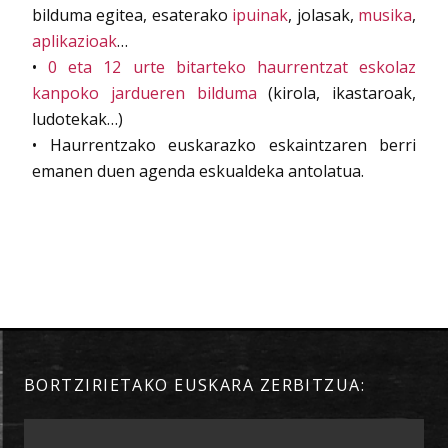
bilduma egitea, esaterako
ipuinak
, jolasak,
musika
,
aplikazioak
…
•
0 eta 12 urte bitarteko haurrentzat eskolaz
kanpoko jardueren bilduma
(kirola, ikastaroak,
ludotekak…)
• Haurrentzako euskarazko eskaintzaren berri
emanen duen agenda eskualdeka antolatua.
BORTZIRIETAKO EUSKARA ZERBITZUA: