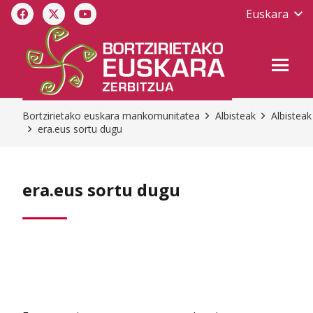
Euskara
Bortzirietako euskara mankomunitatea
Albisteak
Albisteak
era.eus sortu dugu
era.eus sortu dugu