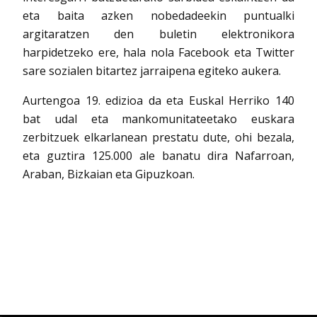
eta baita azken nobedadeekin puntualki
argitaratzen den buletin elektronikora
harpidetzeko ere, hala nola Facebook eta Twitter
sare sozialen bitartez jarraipena egiteko aukera.
Aurtengoa 19. edizioa da eta Euskal Herriko 140
bat udal eta mankomunitateetako euskara
zerbitzuek elkarlanean prestatu dute, ohi bezala,
eta guztira 125.000 ale banatu dira Nafarroan,
Araban, Bizkaian eta Gipuzkoan.