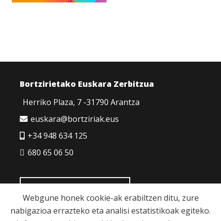
Bortzirietako Euskara Zerbitzua
Herriko Plaza, 7 -31790 Arantza
euskara@bortziriak.eus
+34 948 634 125
680 65 06 50
HARREMANETARAKO
Webgune honek cookie-ak erabiltzen ditu, zure
nabigazioa errazteko eta analisi estatistikoak egiteko.