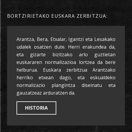
BORTZIRIETAKO EUSKARA ZERBITZUA:
Arantza, Bera, Etxalar, Igantzi eta Lesakako
udalek osatzen dute. Herri erakundea da,
eta gizarte bizitzako arlo guztietan
euskararen normalizazioa lortzea da bere
helburua. Euskara zerbitzua Arantzako
herriko etxean dago, eta eskualdeko
normalizazio plangintza diseinatu eta
gauzatzeaz arduratzen da.
HISTORIA