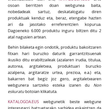
osoan berritzen doan webgunea baita,
nobedadeak sartuz, deskatalogatu diren
produktuak kenduz eta, beraz, etengabe hazten
ari da jasotako erreferentzien kopurua.
Dagoeneko 6.000 produktu inguru biltzen ditu 2
atal nagusien artean.
Behin bilaketa egin ondotik, produktu bakoitzaren
fitxan hari buruzko daturik garrantzitsuenak
ikusiko ditu erabiltzaileak (azalaren irudia, titulua,
autorea, argitaletxea, produktuari buruzko
azalpena, argitaratze urtea, prezioa, e.a.) eta,
bakarren bat begiz joz gero, argitaletxearen
webgunera sartzeko esteka izanen du
Non
eskuratu
botoian klikatuta.
KATALOGOA.EUS
webgunetik beste webgune
interesgarri batzuetarako sarbidea eskaintzen da