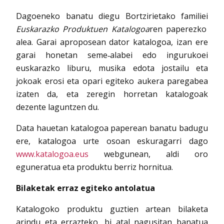
Dagoeneko banatu diegu Bortzirietako familiei
Euskarazko Produktuen Katalogoa
ren paperezko
alea. Garai aproposean dator katalogoa, izan ere
garai honetan seme‐alabei edo ingurukoei
euskarazko liburu, musika edota jostailu eta
jokoak erosi eta opari egiteko aukera paregabea
izaten da, eta zeregin horretan katalogoak
dezente laguntzen du.
Data hauetan katalogoa paperean banatu badugu
ere, katalogoa urte osoan eskuragarri dago
www.katalogoa.eus
webgunean, aldi oro
eguneratua eta produktu berriz hornitua.
Bilaketak erraz egiteko antolatua
Katalogoko produktu guztien artean bilaketa
arindu eta errazteko, bi atal nagusitan banatua