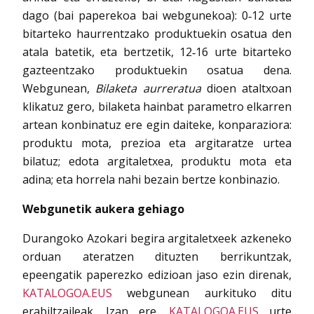
dago (bai paperekoa bai webgunekoa): 0‐12 urte
bitarteko haurrentzako produktuekin osatua den
atala batetik, eta bertzetik, 12‐16 urte bitarteko
gazteentzako produktuekin osatua dena.
Webgunean,
Bilaketa aurreratua
dioen ataltxoan
klikatuz gero, bilaketa hainbat parametro elkarren
artean konbinatuz ere egin daiteke, konparaziora:
produktu mota, prezioa eta argitaratze urtea
bilatuz; edota argitaletxea, produktu mota eta
adina; eta horrela nahi bezain bertze konbinazio.
Webgunetik aukera gehiago
Durangoko Azokari begira argitaletxeek azkeneko
orduan ateratzen dituzten berrikuntzak,
epeengatik paperezko edizioan jaso ezin direnak,
KATALOGOA.EUS
webgunean aurkituko ditu
erabiltzaileak. Izan ere,
KATALOGOA.EUS
urte