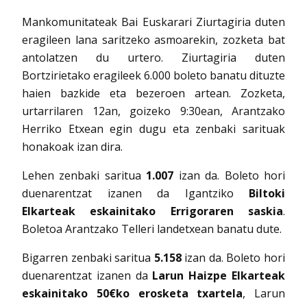
Mankomunitateak Bai Euskarari Ziurtagiria duten
eragileen lana saritzeko asmoarekin, zozketa bat
antolatzen du urtero. Ziurtagiria duten
Bortzirietako eragileek 6.000 boleto banatu dituzte
haien bazkide eta bezeroen artean. Zozketa,
urtarrilaren 12an, goizeko 9:30ean, Arantzako
Herriko Etxean egin dugu eta zenbaki sarituak
honakoak izan dira.
Lehen zenbaki saritua
1.007
izan da. Boleto hori
duenarentzat izanen da Igantziko
Biltoki
Elkarteak eskainitako Errigoraren saskia
.
Boletoa Arantzako Telleri landetxean banatu dute.
Bigarren zenbaki saritua
5.158
izan da. Boleto hori
duenarentzat izanen da
Larun Haizpe Elkarteak
eskainitako 50€ko erosketa txartela
, Larun