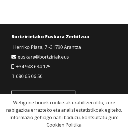
Bortzirietako Euskara Zerbitzua
Herriko Plaza, 7 -31790 Arantza
euskara@bortziriak.eus
+34 948 634 125
680 65 06 50
HARREMANETARAKO
Webgune honek cookie-ak erabiltzen ditu, zure
nabigazioa errazteko eta analisi estatistikoak egiteko.
Informazio gehiago nahi baduzu, kontsultatu gure
Cookien Politika