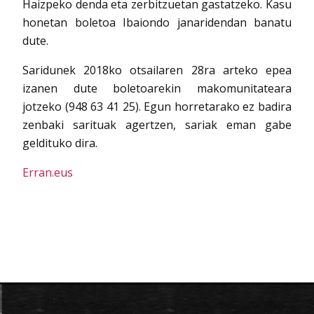
Haizpeko denda eta zerbitzuetan gastatzeko. Kasu
honetan boletoa Ibaiondo janaridendan banatu
dute.
Saridunek 2018ko otsailaren 28ra arteko epea
izanen dute boletoarekin makomunitateara
jotzeko (948 63 41 25). Egun horretarako ez badira
zenbaki sarituak agertzen, sariak eman gabe
geldituko dira.
Erran.eus