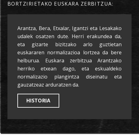
BORTZIRIETAKO EUSKARA ZERBITZUA:
Arantza, Bera, Etxalar, Igantzi eta Lesakako
udalek osatzen dute. Herri erakundea da,
eta gizarte bizitzako arlo guztietan
euskararen normalizazioa lortzea da bere
helburua. Euskara zerbitzua Arantzako
herriko etxean dago, eta eskualdeko
normalizazio plangintza diseinatu eta
gauzatzeaz arduratzen da.
HISTORIA