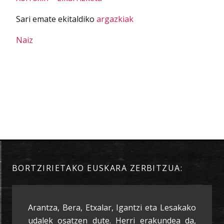
Sari emate ekitaldiko
argazkiak
Naiz
BORTZIRIETAKO EUSKARA ZERBITZUA:
Arantza, Bera, Etxalar, Igantzi eta Lesakako
udalek osatzen dute. Herri erakundea da,