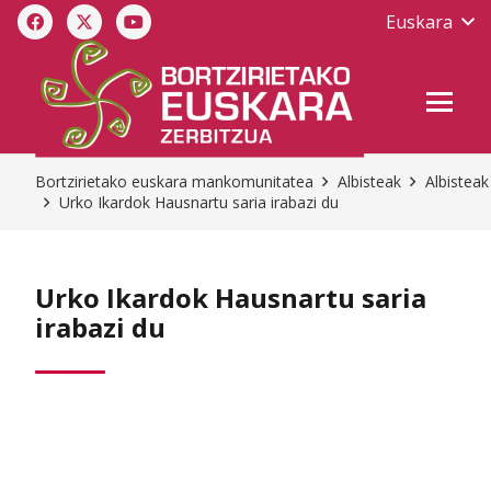
Euskara
Bortzirietako euskara mankomunitatea
Albisteak
Albisteak
Urko Ikardok Hausnartu saria irabazi du
Urko Ikardok Hausnartu saria
irabazi du