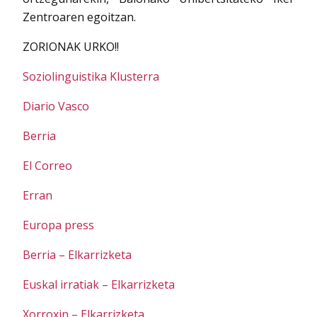
Zentroaren egoitzan.
ZORIONAK URKO!!
Soziolinguistika Klusterra
Diario Vasco
Berria
El Correo
Erran
Europa press
Berria – Elkarrizketa
Euskal irratiak – Elkarrizketa
Xorroxin – Elkarrizketa