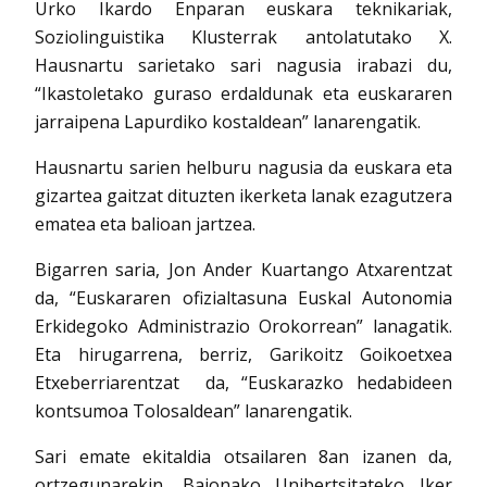
Urko Ikardo Enparan euskara teknikariak,
Soziolinguistika Klusterrak antolatutako X.
Hausnartu sarietako sari nagusia irabazi du,
“Ikastoletako guraso erdaldunak eta euskararen
jarraipena Lapurdiko kostaldean” lanarengatik.
Hausnartu sarien helburu nagusia da euskara eta
gizartea gaitzat dituzten ikerketa lanak ezagutzera
ematea eta balioan jartzea.
Bigarren saria, Jon Ander Kuartango Atxarentzat
da, “Euskararen ofizialtasuna Euskal Autonomia
Erkidegoko Administrazio Orokorrean” lanagatik.
Eta hirugarrena, berriz, Garikoitz Goikoetxea
Etxeberriarentzat da, “Euskarazko hedabideen
kontsumoa Tolosaldean” lanarengatik.
Sari emate ekitaldia otsailaren 8an izanen da,
ortzegunarekin, Baionako Unibertsitateko Iker