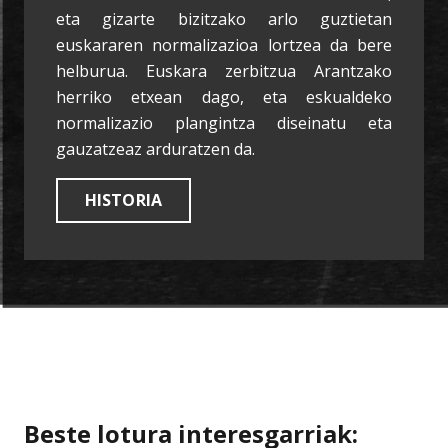
eta gizarte bizitzako arlo guztietan
euskararen normalizazioa lortzea da bere
helburua. Euskara zerbitzua Arantzako
herriko etxean dago, eta eskualdeko
normalizazio plangintza diseinatu eta
gauzatzeaz arduratzen da.
HISTORIA
Beste lotura interesgarriak: