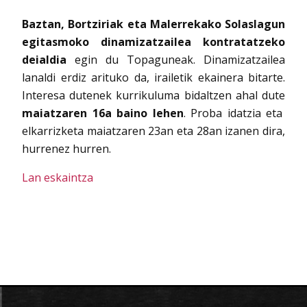
Baztan, Bortziriak eta Malerrekako Solaslagun
egitasmoko dinamizatzailea kontratatzeko
deialdia
egin du Topaguneak. Dinamizatzailea
lanaldi erdiz arituko da, irailetik ekainera bitarte.
Interesa dutenek kurrikuluma bidaltzen ahal dute
maiatzaren 16a baino lehen
. Proba idatzia eta
elkarrizketa maiatzaren 23an eta 28an izanen dira,
hurrenez hurren.
Lan eskaintza