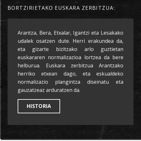
BORTZIRIETAKO EUSKARA ZERBITZUA:
Arantza, Bera, Etxalar, Igantzi eta Lesakako
udalek osatzen dute. Herri erakundea da,
eta gizarte bizitzako arlo guztietan
euskararen normalizazioa lortzea da bere
helburua. Euskara zerbitzua Arantzako
herriko etxean dago, eta eskualdeko
normalizazio plangintza diseinatu eta
gauzatzeaz arduratzen da.
HISTORIA