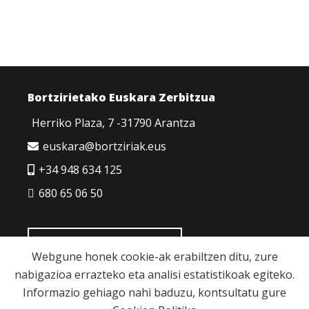
Bortzirietako Euskara Zerbitzua
Herriko Plaza, 7 -31790 Arantza
euskara@bortziriak.eus
+34 948 634 125
680 65 06 50
HARREMANETARAKO
Webgune honek cookie-ak erabiltzen ditu, zure
nabigazioa errazteko eta analisi estatistikoak egiteko.
Informazio gehiago nahi baduzu, kontsultatu gure