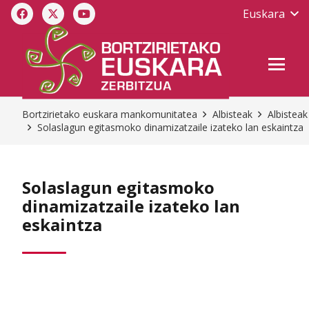
Euskara
Bortzirietako euskara mankomunitatea
Albisteak
Albisteak
Solaslagun egitasmoko dinamizatzaile izateko lan eskaintza
Solaslagun egitasmoko
dinamizatzaile izateko lan
eskaintza