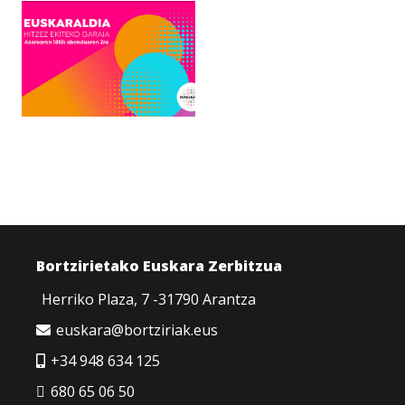
Bortzirietako Euskara Zerbitzua
Herriko Plaza, 7 -31790 Arantza
euskara@bortziriak.eus
+34 948 634 125
680 65 06 50