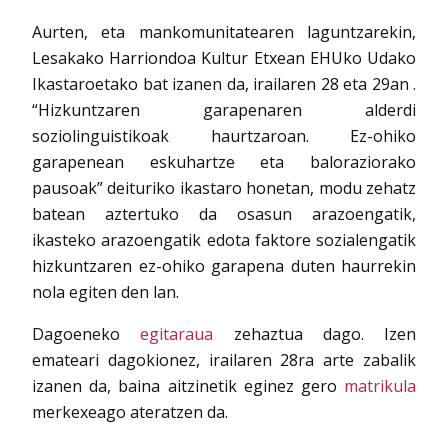
Aurten, eta mankomunitatearen laguntzarekin,
Lesakako Harriondoa Kultur Etxean EHUko Udako
Ikastaroetako bat izanen da, irailaren 28 eta 29an .
“Hizkuntzaren garapenaren alderdi
soziolinguistikoak haurtzaroan. Ez-ohiko
garapenean eskuhartze eta baloraziorako
pausoak” deituriko ikastaro honetan, modu zehatz
batean aztertuko da osasun arazoengatik,
ikasteko arazoengatik edota faktore sozialengatik
hizkuntzaren ez-ohiko garapena duten haurrekin
nola egiten den lan.
Dagoeneko
egitaraua
zehaztua dago. Izen
emateari dagokionez, irailaren 28ra arte zabalik
izanen da, baina aitzinetik eginez gero
matrikula
merkexeago ateratzen da.