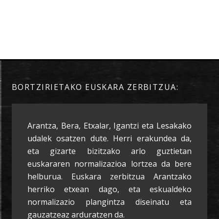
BORTZIRIETAKO EUSKARA ZERBITZUA:
Arantza, Bera, Etxalar, Igantzi eta Lesakako
udalek osatzen dute. Herri erakundea da,
eta gizarte bizitzako arlo guztietan
euskararen normalizazioa lortzea da bere
helburua. Euskara zerbitzua Arantzako
herriko etxean dago, eta eskualdeko
normalizazio plangintza diseinatu eta
gauzatzeaz arduratzen da.