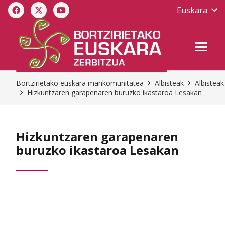
Euskara
Bortzirietako euskara mankomunitatea
Albisteak
Albisteak
Hizkuntzaren garapenaren buruzko ikastaroa Lesakan
Hizkuntzaren garapenaren
buruzko ikastaroa Lesakan