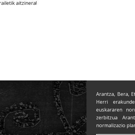
iletik aitzinera!
Arantza, Bera, E
Herri erakunde
euskararen nor
zerbitzua Aran
normalizazio pla