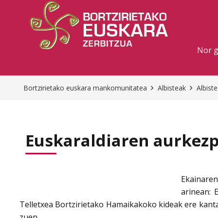
Nor 
Bortzirietako euskara mankomunitatea
Albisteak
Albist
Euskaraldiaren aurkez
Ekainaren
arinean: 
Telletxea Bortzirietako Hamaikakoko kideak ere kanta
zuen.