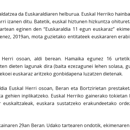
aldatzea da Euskaraldiaren
helburua. Euskal Herriko hainba
rri izanen ditu. Batetik, euskal hiztunen hizkuntza ohitu
artean eginen den “Euskaraldia 11 egun euskaraz” ekimen
enez, 2019an, mota guzietako entitateek euskararen erabi
 Herri osoan, aldi berean. Hamaika egunez 16 urtetik
iten dieten lagunak dira (baita ezezagunei lehen solasa, g
zekoei euskaraz aritzeko gonbidapena luzatzen dietenak.
ia Euskal Herri osoan, Beran eta Bortzirietan prestaketa
ta gehien inplikatzeko. Euskal Herriko gainerako tokietan 
ar euskaltzaleak, euskara sustatzeko erakundeetako orde
ainaren 29an Beran. Udako tartearen ondotik, ekimenaren a