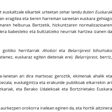
t euskaltzale elkartek urteetan zehar landu duten
Euskara
retan eragitea eta beren harreman sareetan euskara gehiag
aren helburua. Bertzetik, hizkuntzaren normalizazioaren
lera babesteko eta bultzatzeko neurriak hartzea izanen da
 goitiko herritarrak
Ahobizi
eta
Belarriprest
bihurtuko
utienez, euskaraz egiten dietenak ere).
Belarriprest
, berriz
-lanetan ari dira martxoaz geroztik, ekimenak ahalik eta
bezala, euskalgintza eta erakunde publikoak elkarrekin ari
zkariak, eta Berako Udalekoak eta Bortzirietako Euskara
urkezpen orokorra irailean eginen da, eta hortik aitzinera