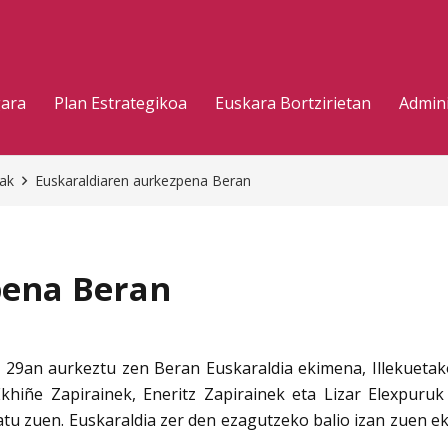
gara
Plan Estrategikoa
Euskara Bortzirietan
Admini
eak
Euskaraldiaren aurkezpena Beran
pena Beran
 29an aurkeztu zen Beran Euskaraldia ekimena, Illekuetako
Ekhiñe Zapirainek, Eneritz Zapirainek eta Lizar Elexpuru
tu zuen. Euskaraldia zer den ezagutzeko balio izan zuen ek