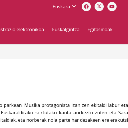
Euskara
strazio elektronikoa
Euskalgintza
Egitasmoak
 parkean. Musika protagonista izan zen ekitaldi labur eta
k Euskaraldirako sortutako kanta aurkeztu zuten eta Sara
italdiak, eta norberak nola parte har dezakeen ere erakutsi