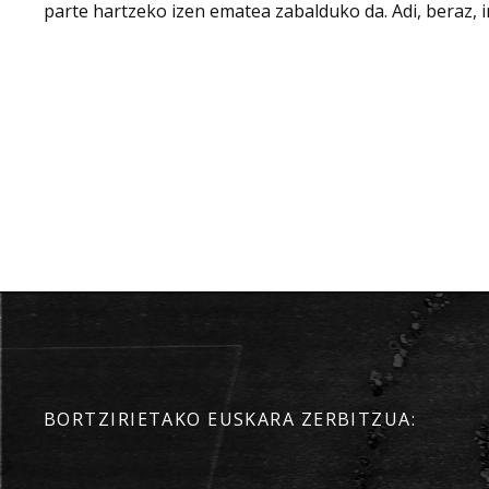
parte hartzeko izen ematea zabalduko da. Adi, beraz, ira
BORTZIRIETAKO EUSKARA ZERBITZUA: