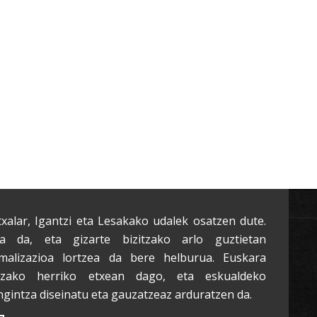
txalar, Igantzi eta Lesakako udalek osatzen dute.
a da, eta gizarte bizitzako arlo guztietan
malizazioa lortzea da bere helburua. Euskara
tzako herriko etxean dago, eta eskualdeko
ngintza diseinatu eta gauzatzeaz arduratzen da.