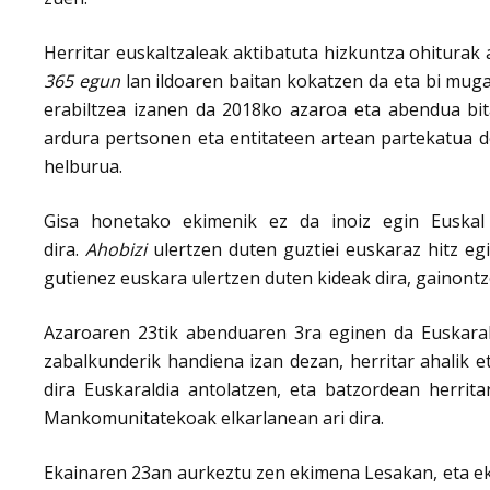
Herritar euskaltzaleak aktibatuta hizkuntza ohiturak 
365 egun
lan ildoaren baitan kokatzen da eta bi muga
erabiltzea izanen da 2018ko azaroa eta abendua bit
ardura pertsonen eta entitateen artean partekatua d
helburua.
Gisa honetako ekimenik ez da inoiz egin Euskal
dira.
Ahobizi
ulertzen duten guztiei euskaraz hitz eg
gutienez euskara ulertzen duten kideak dira, gainont
Azaroaren 23tik abenduaren 3ra eginen da Euskarald
zabalkunderik handiena izan dezan, herritar ahalik e
dira Euskaraldia antolatzen, eta batzordean herrit
Mankomunitatekoak elkarlanean ari dira.
Ekainaren 23an aurkeztu zen ekimena Lesakan, eta ek